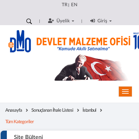
TR
EN
|
Üyelik
Giriş
Toggle
Anasayfa
Sonuçlanan İhale Listesi
İstanbul
Tüm Kategoriler
Site Bülteni