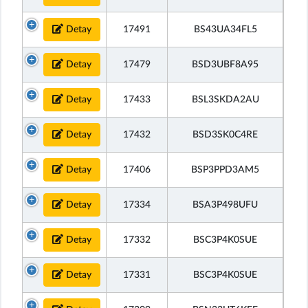
Detay
17491
BS43UA34FL5
Detay
17479
BSD3UBF8A95
Detay
17433
BSL3SKDA2AU
Detay
17432
BSD3SK0C4RE
Detay
17406
BSP3PPD3AM5
Detay
17334
BSA3P498UFU
Detay
17332
BSC3P4K0SUE
Detay
17331
BSC3P4K0SUE