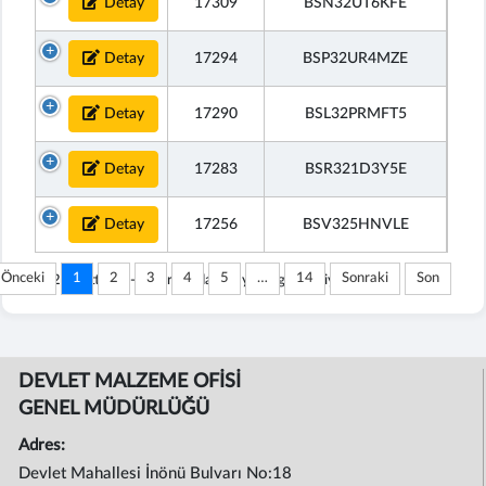
Detay
17309
BSN32UT6KFE
Detay
17294
BSP32UR4MZE
Detay
17290
BSL32PRMFT5
Detay
17283
BSR321D3Y5E
Detay
17256
BSV325HNVLE
Önceki
1
2
3
4
5
…
14
Sonraki
Son
412 kayıttan 1 - 30 arasındaki kayıtlar gösteriliyor
DEVLET MALZEME OFİSİ
GENEL MÜDÜRLÜĞÜ
Adres:
Devlet Mahallesi İnönü Bulvarı No:18