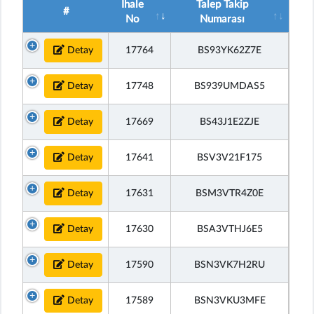
İhale
Talep Takip
#
No
Numarası
Detay
17764
BS93YK62Z7E
Detay
17748
BS939UMDAS5
Detay
17669
BS43J1E2ZJE
Detay
17641
BSV3V21F175
Detay
17631
BSM3VTR4Z0E
Detay
17630
BSA3VTHJ6E5
Detay
17590
BSN3VK7H2RU
Detay
17589
BSN3VKU3MFE