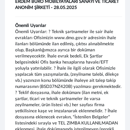
ERDEM BÜRO MOBİLYAYALARI SANAYİ VE TİCARET
ANONİM ŞİRKETİ - 28.05.2025
Önemli Uyarılar
Önemli Uyarılar: ? Teknik şartnameler ile sair ihale
evrakları Ofisimizin www.dmo.gov.tr adresinin ihale
ilanları bölümünde ilan edilmiş, çıktısı alınabilmekte
olup, Başkanlığımızca ayrıca bir doküman
verilmeyecektir. İhale evrak bedeli, Ek Şartlar
belgesindeki Ofis banka hesaplarına havale/EFT
yoluyla yatırılabilir. ? İhale ile ilgili olarak Ofisimizle
yapılacak tüm yazışmalarda, (zeyilname talebi, dilekçe
vb.) yazınızın konu bölümünde ihaleye ait talep takip
numarasının (BSD37NZ420B) yazılması gerekmektedir.
? Teklif dosyasına, ihale dokümanı (ilan metni, ek
şartlar, ticari ve teknik şartnameler ile varsa
zeyilnameler, ürün listesi vb.) her sayfası firma
yetkilisince kaşe ve imzalanarak eklenmelidir. ? İhale
dosyasına eklenecek evrakın, “İstenilen Belgeler”
listesindeki sırayla ve TEL ZIMBA KULLANILMADAN
eklenmesi, ihale dokümanında istenilmeyen (gerekli