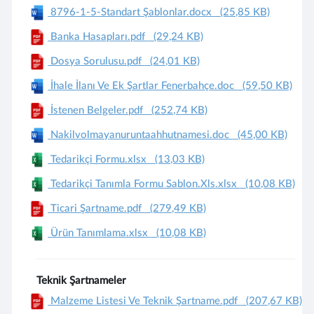
8796-1-5-Standart Şablonlar.docx
(25,85 KB)
Banka Hasapları.pdf
(29,24 KB)
Dosya Sorulusu.pdf
(24,01 KB)
İhale İlanı Ve Ek Şartlar Fenerbahçe.doc
(59,50 KB)
İstenen Belgeler.pdf
(252,74 KB)
Nakilvolmayanuruntaahhutnamesi.doc
(45,00 KB)
Tedarikçi Formu.xlsx
(13,03 KB)
Tedarikçi Tanımla Formu Sablon.Xls.xlsx
(10,08 KB)
Ticari Şartname.pdf
(279,49 KB)
Ürün Tanımlama.xlsx
(10,08 KB)
Teknik Şartnameler
Malzeme Listesi Ve Teknik Şartname.pdf
(207,67 KB)