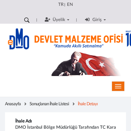
TR
EN
|
Üyelik
Giriş
Toggle
Anasayfa
Sonuçlanan İhale Listesi
İhale Detayı
İhale Adı
DMO İstanbul Bölge Müdürlüğü Tarafından TC Kara