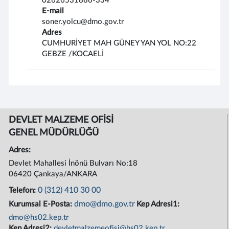
02626531886-334
E-mail
soner.yolcu@dmo.gov.tr
Adres
CUMHURİYET MAH GÜNEY YAN YOL NO:22
GEBZE /KOCAELİ
DEVLET MALZEME OFİSİ
GENEL MÜDÜRLÜĞÜ
Adres:
Devlet Mahallesi İnönü Bulvarı No:18
06420 Çankaya/ANKARA
0 (312) 410 30 00
Telefon:
dmo@dmo.gov.tr
Kurumsal E-Posta:
Kep Adresi1:
dmo@hs02.kep.tr
Kep Adresi2:
devletmalzemeofisi@hs02.kep.tr