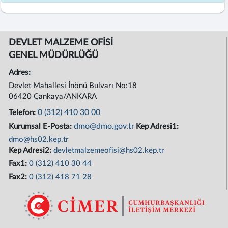
DEVLET MALZEME OFİSİ
GENEL MÜDÜRLÜĞÜ
Adres:
Devlet Mahallesi İnönü Bulvarı No:18
06420 Çankaya/ANKARA
0 (312) 410 30 00
Telefon:
dmo@dmo.gov.tr
Kurumsal E-Posta:
Kep Adresi1:
dmo@hs02.kep.tr
Kep Adresi2:
devletmalzemeofisi@hs02.kep.tr
Fax1:
0 (312) 410 30 44
Fax2:
0 (312) 418 71 28