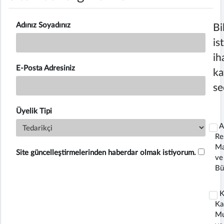
Adınız Soyadınız
Bi
is
ih
E-Posta Adresiniz
ka
se
Üyelik Tipi
A
Re
M
Site güncelleştirmelerinden haberdar olmak istiyorum.
ve
Bü
K
Ka
M