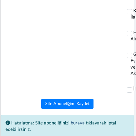
K
İla
H
Al
G
Eş
ve
Ak
İ
Site Aboneliğimi Kaydet
Hatırlatma: Site aboneliğinizi
buraya
tıklayarak iptal
edebilirsiniz.