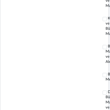
ve
Ma
K
ve
Bü
Ma
B
Ma
ve
Al
B
Me
D
Bü
Ma
ve