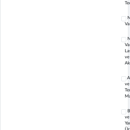
Te
N
Va
N
Va
La
ve
Ak
A
ve
Te
Ma
B
ve
Ya
Ür