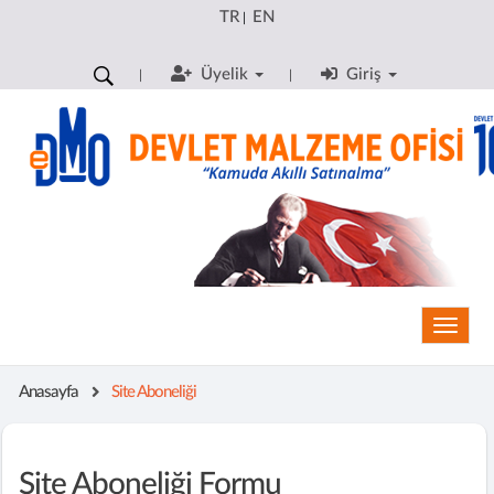
TR
EN
|
Üyelik
Giriş
Toggle
Anasayfa
Site Aboneliği
Site Aboneliği Formu