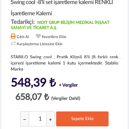
Swing cool -8'li set işaretleme kalemi RENKLİ
İşaretleme Kalemi
Tedarikçi:
NEXT GRUP BİLİŞİM MEDİKAL İNŞAAT
SANAYİ VE TİCARET A.Ş.
Çıktı Al
Favorilere Ekle
Karşılaştırma Listesine Ekle
STABILO Swing cool , Pratik Klipsli 8'li (8 farklı renk
içeren) işaretleme kalemi 1 kutu içermektedir. Stabilo
Marka
548,39 ₺
+ Vergiler
658,07 ₺
(Vergiler Dahil)
Sepete Ekle
;