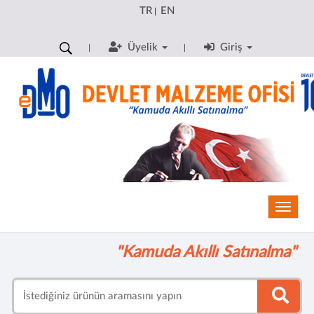
TR
EN
|
Üyelik
Giriş
Toggle
"Kamuda Akıllı Satınalma"