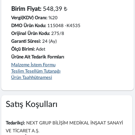
Birim Fiyat:
548,39 ₺
Vergi(KDV) Oranı:
%20
DMO Ürün Kodu:
115048 -K4535
Orijinal Ürün Kodu:
275/8
Garanti Süresi:
24 (Ay)
Ölçü Birimi:
Adet
Ürüne Ait Tedarik Formları
Malzeme İstem Formu
Teslim Tesellüm Tutanağı
Ürün Taahhütnamesi
Satış Koşulları
Tedarikçi:
NEXT GRUP BİLİŞİM MEDİKAL İNŞAAT SANAYİ
VE TİCARET A.Ş.