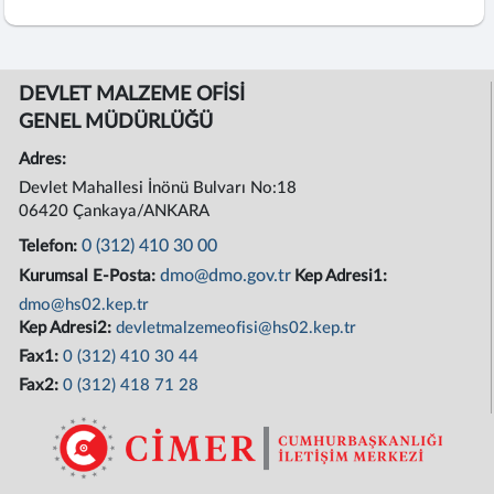
DEVLET MALZEME OFİSİ
GENEL MÜDÜRLÜĞÜ
Adres:
Devlet Mahallesi İnönü Bulvarı No:18
06420 Çankaya/ANKARA
0 (312) 410 30 00
Telefon:
dmo@dmo.gov.tr
Kurumsal E-Posta:
Kep Adresi1:
dmo@hs02.kep.tr
Kep Adresi2:
devletmalzemeofisi@hs02.kep.tr
Fax1:
0 (312) 410 30 44
Fax2:
0 (312) 418 71 28