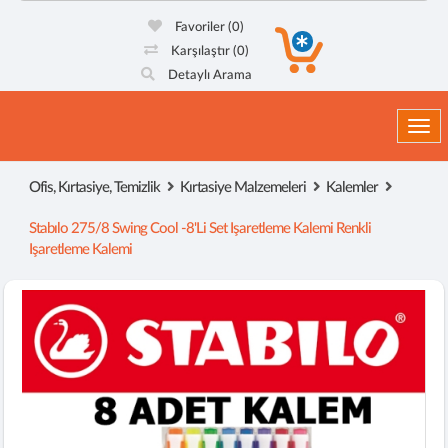
Favoriler
(0)
Karşılaştır
(0)
Detaylı Arama
Togg
Ofis, Kırtasiye, Temizlik
Kırtasiye Malzemeleri
Kalemler
Stabılo 275/8 Swing Cool -8'li Set Işaretleme Kalemi Renkli
Işaretleme Kalemi