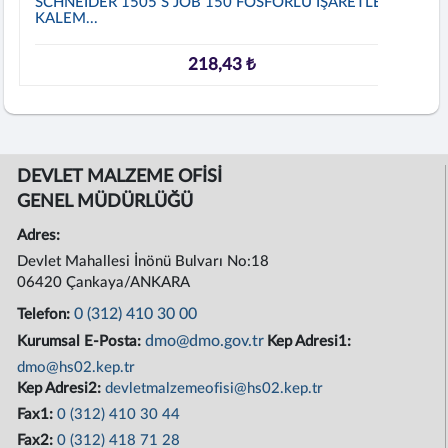
SCHNEIDER 1505 S JOB 150 FOSFORLU İŞARETLEME
KALEM...
218,43 ₺
DEVLET MALZEME OFİSİ
GENEL MÜDÜRLÜĞÜ
Adres:
Devlet Mahallesi İnönü Bulvarı No:18
06420 Çankaya/ANKARA
0 (312) 410 30 00
Telefon:
dmo@dmo.gov.tr
Kurumsal E-Posta:
Kep Adresi1:
dmo@hs02.kep.tr
Kep Adresi2:
devletmalzemeofisi@hs02.kep.tr
Fax1:
0 (312) 410 30 44
Fax2:
0 (312) 418 71 28