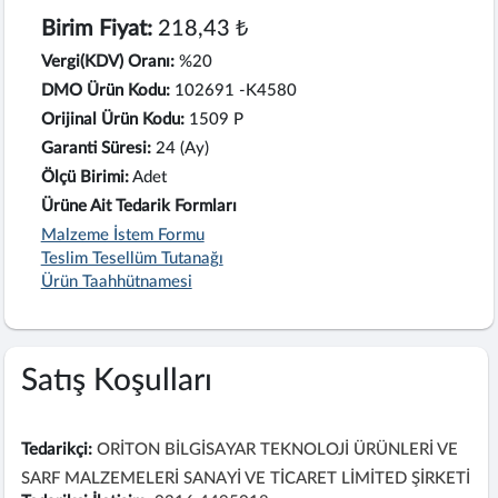
Birim Fiyat:
218,43 ₺
Vergi(KDV) Oranı:
%20
DMO Ürün Kodu:
102691 -K4580
Orijinal Ürün Kodu:
1509 P
Garanti Süresi:
24 (Ay)
Ölçü Birimi:
Adet
Ürüne Ait Tedarik Formları
Malzeme İstem Formu
Teslim Tesellüm Tutanağı
Ürün Taahhütnamesi
Satış Koşulları
Tedarikçi:
ORİTON BİLGİSAYAR TEKNOLOJİ ÜRÜNLERİ VE
SARF MALZEMELERİ SANAYİ VE TİCARET LİMİTED ŞİRKETİ