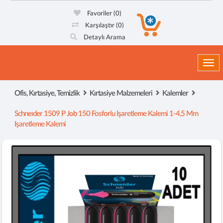
Favoriler
(0)
Karşılaştır
(0)
Detaylı Arama
Togg
Ofis, Kırtasiye, Temizlik
Kırtasiye Malzemeleri
Kalemler
Schneıder 1509 P Job 150 Fosforlu Işaretleme Kalemi 1-4,5 Mm
Işaretleme Kalemi