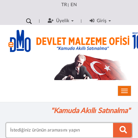
TR
EN
|
Üyelik
Giriş
Toggle
"Kamuda Akıllı Satınalma"