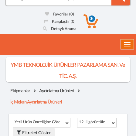
Favoriler
(0)
Karşılaştır
(0)
Detaylı Arama
Togg
YMB TEKNOLOJİK ÜRÜNLER PAZARLAMA SAN. Ve
TİC. A.Ş.
Ekipmanlar
Aydınlatma Ürünleri
İç Mekan Aydınlatma Ürünleri
Yerli Ürün Önceliğine Göre
12 'li görüntüle
Filtreleri Göster