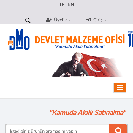
TR
EN
|
Üyelik
Giriş
Toggle
"Kamuda Akıllı Satınalma"