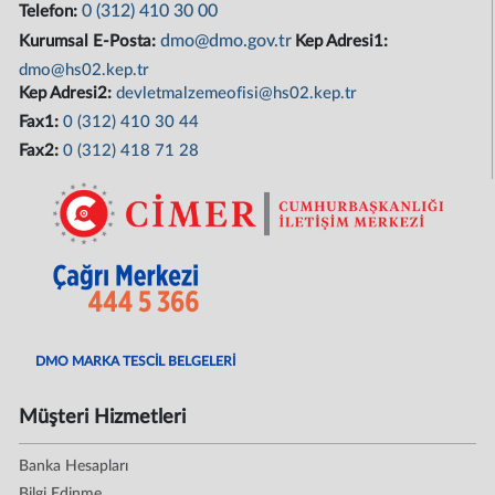
0 (312) 410 30 00
Telefon:
dmo@dmo.gov.tr
Kurumsal E-Posta:
Kep Adresi1:
dmo@hs02.kep.tr
Kep Adresi2:
devletmalzemeofisi@hs02.kep.tr
Fax1:
0 (312) 410 30 44
Fax2:
0 (312) 418 71 28
DMO MARKA TESCİL BELGELERİ
Müşteri Hizmetleri
Banka Hesapları
Bilgi Edinme