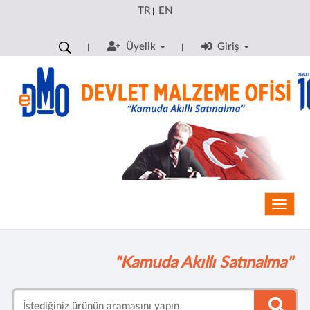
TR
EN
|
Üyelik
Giriş
Toggle
"Kamuda Akıllı Satınalma"