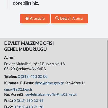
dönebilirsiniz.
Anasayfa
Detaylı Arama
DEVLET MALZEME OFİSİ
GENEL MÜDÜRLÜĞÜ
Adres:
Devlet Mahallesi İnönü Bulvarı No:18
06420 Çankaya/ANKARA
0 (312) 410 30 00
Telefon:
dmo@dmo.gov.tr
Kurumsal E-Posta:
Kep Adresi1:
dmo@hs02.kep.tr
Kep Adresi2:
devletmalzemeofisi@hs02.kep.tr
Fax1:
0 (312) 410 30 44
Fax2:
0 (312) 418 71 28