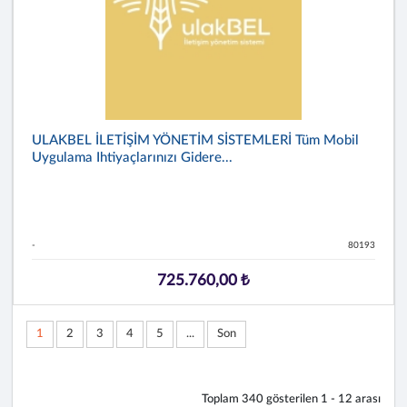
ULAKBEL İLETİŞİM YÖNETİM SİSTEMLERİ Tüm Mobil
Uygulama Ihtiyaçlarınızı Gidere...
-
80193
725.760,00 ₺
1
2
3
4
5
...
Son
Toplam
340
gösterilen
1 - 12
arası