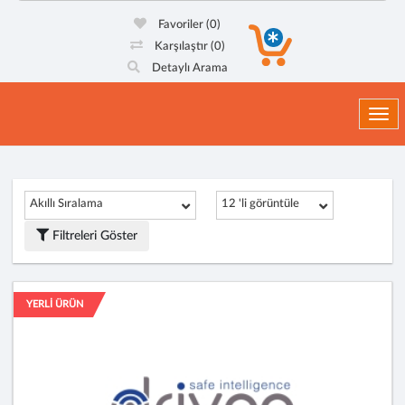
Favoriler
(0)
Karşılaştır
(0)
Detaylı Arama
Togg
Akıllı Sıralama
12 'li görüntüle
Filtreleri Göster
YERLİ ÜRÜN