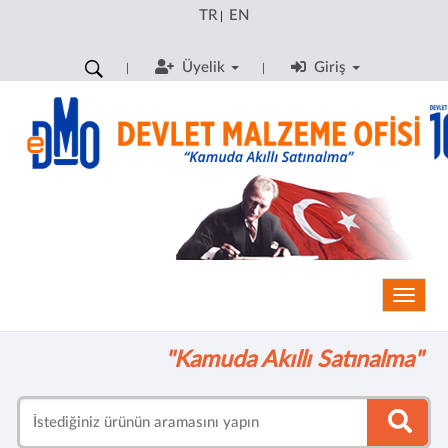
TR
EN
|
Üyelik
Giriş
Toggle
"Kamuda Akıllı Satınalma"