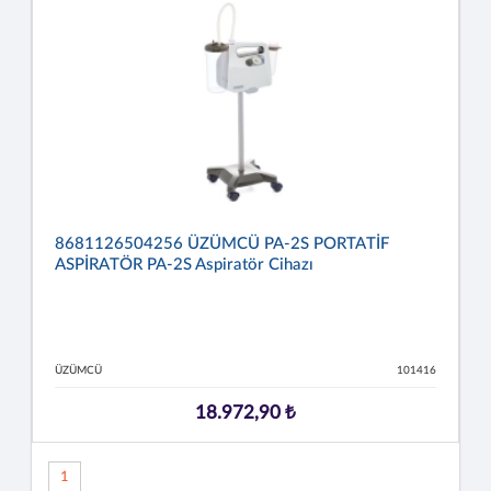
8681126504256 ÜZÜMCÜ PA-2S PORTATİF
ASPİRATÖR PA-2S Aspiratör Cihazı
ÜZÜMCÜ
101416
18.972,90 ₺
1