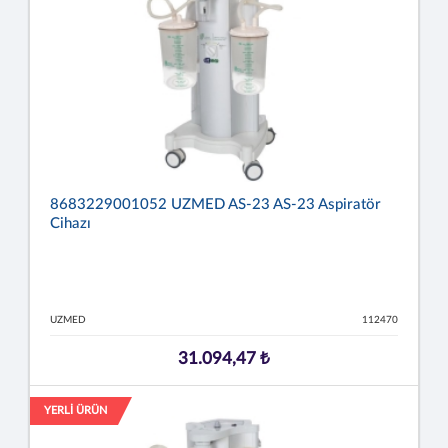
8683229001052 UZMED AS-23 AS-23 Aspiratör
Cihazı
UZMED
112470
31.094,47 ₺
YERLİ ÜRÜN