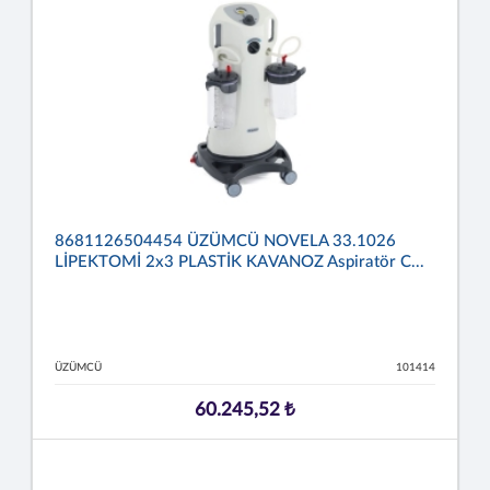
8681126504454 ÜZÜMCÜ NOVELA 33.1026
LİPEKTOMİ 2x3 PLASTİK KAVANOZ Aspiratör C...
ÜZÜMCÜ
101414
60.245,52 ₺