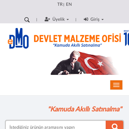
TR
EN
|
Üyelik
Giriş
Toggle
"Kamuda Akıllı Satınalma"