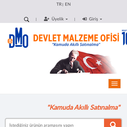
TR
EN
|
Üyelik
Giriş
Toggle
"Kamuda Akıllı Satınalma"