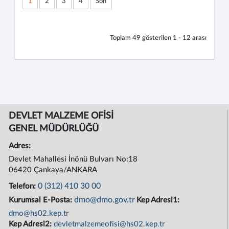
1
2
3
4
Son
Toplam
49
gösterilen
1 - 12
arası
DEVLET MALZEME OFİSİ
GENEL MÜDÜRLÜĞÜ
Adres:
Devlet Mahallesi İnönü Bulvarı No:18
06420 Çankaya/ANKARA
0 (312) 410 30 00
Telefon:
dmo@dmo.gov.tr
Kurumsal E-Posta:
Kep Adresi1:
dmo@hs02.kep.tr
Kep Adresi2:
devletmalzemeofisi@hs02.kep.tr