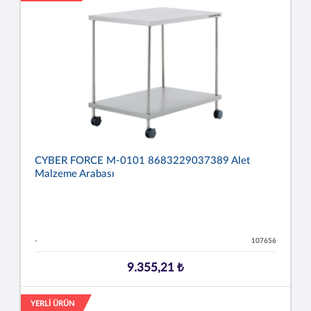
CYBER FORCE M-0101 8683229037389 Alet
Malzeme Arabası
-
107656
9.355,21 ₺
YERLİ ÜRÜN