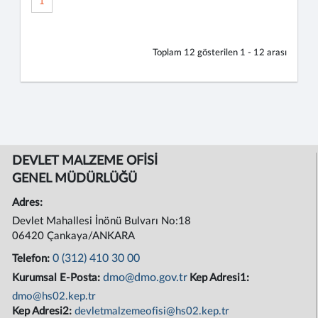
1
Toplam
12
gösterilen
1 - 12
arası
DEVLET MALZEME OFİSİ
GENEL MÜDÜRLÜĞÜ
Adres:
Devlet Mahallesi İnönü Bulvarı No:18
06420 Çankaya/ANKARA
0 (312) 410 30 00
Telefon:
dmo@dmo.gov.tr
Kurumsal E-Posta:
Kep Adresi1:
dmo@hs02.kep.tr
Kep Adresi2:
devletmalzemeofisi@hs02.kep.tr