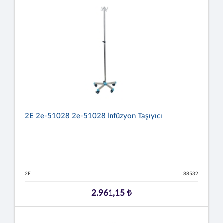
2E 2e-51028 2e-51028 İnfüzyon Taşıyıcı
2E
88532
2.961,15 ₺