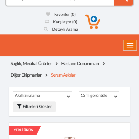
Favoriler
(0)
Karşılaştır
(0)
Detaylı Arama
Togg
Sağlık, Medikal Ürünler
Hastane Donanımları
Diğer Ekipmanlar
Serum Askıları
Akıllı Sıralama
12 'li görüntüle
Filtreleri Göster
YERLİ ÜRÜN