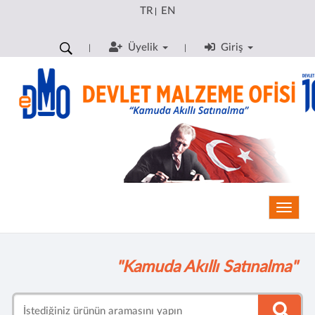
TR
EN
|
Üyelik
Giriş
Toggle
"Kamuda Akıllı Satınalma"