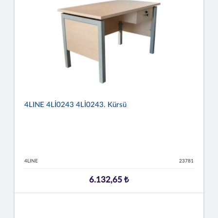
4LINE 4Lİ0243 4Lİ0243. Kürsü
4LINE
23781
6.132,65 ₺