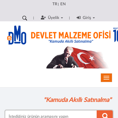
TR
EN
|
Üyelik
Giriş
Toggle
"Kamuda Akıllı Satınalma"