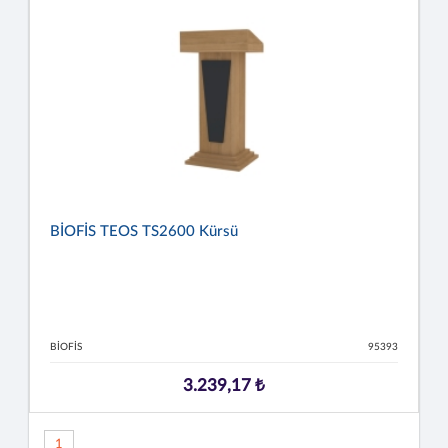
BİOFİS TEOS TS2600 Kürsü
BİOFİS
95393
3.239,17 ₺
1