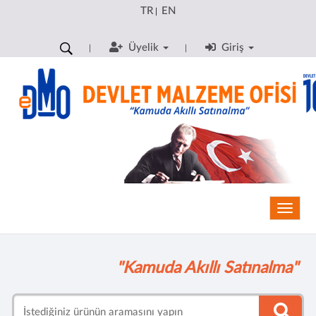
TR
EN
|
Üyelik
Giriş
Toggle
"Kamuda Akıllı Satınalma"