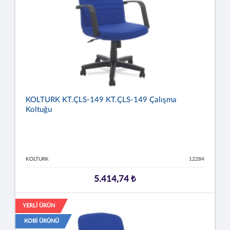
KOLTURK KT.ÇLS-149 KT.ÇLS-149 Çalışma
Koltuğu
KOLTURK
12284
5.414,74 ₺
YERLİ ÜRÜN
KOBİ ÜRÜNÜ