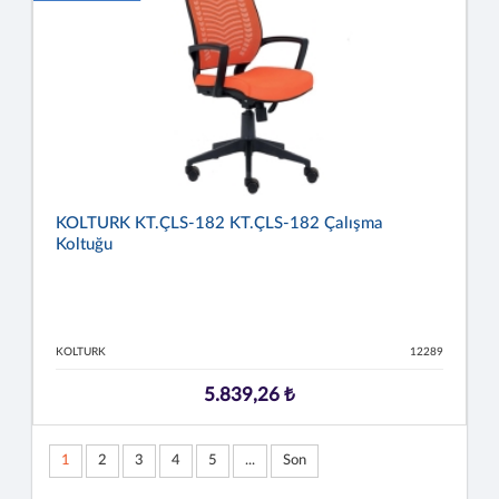
KOLTURK KT.ÇLS-182 KT.ÇLS-182 Çalışma
Koltuğu
KOLTURK
12289
5.839,26 ₺
1
2
3
4
5
...
Son