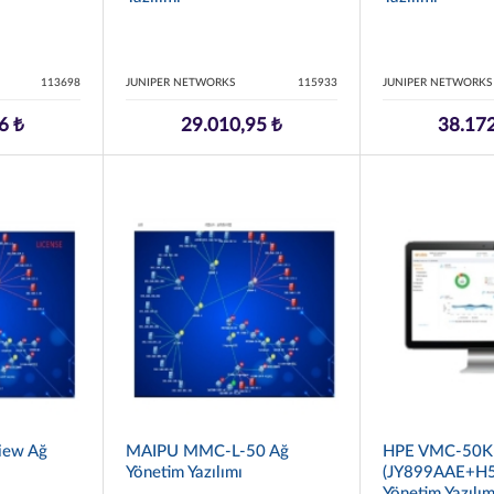
113698
JUNIPER NETWORKS
115933
JUNIPER NETWORKS
6 ₺
29.010,95 ₺
38.172
iew Ağ
MAIPU MMC-L-50 Ağ
HPE VMC-50K
Yönetim Yazılımı
(JY899AAE+H5
Yönetim Yazılım