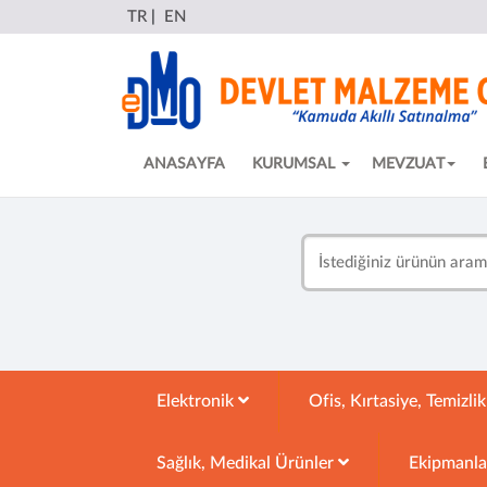
TR
|
EN
ANASAYFA
KURUMSAL
MEVZUAT
Elektronik
Ofis, Kırtasiye, Temizli
Sağlık, Medikal Ürünler
Ekipmanl