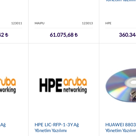
123011
MAIPU
123013
HPE
42 ₺
61.075,68 ₺
360.34
 Ağ
HPE LIC-RFP-1-3Y Ağ
HUAWEI 8803
Yönetim Yazılımı
Yönetim Yazılım