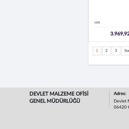
HPE
3.969,9
1
2
3
So
DEVLET MALZEME OFİSİ
Adres:
GENEL MÜDÜRLÜĞÜ
Devlet 
06420 