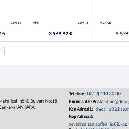
129918
HPE
129943
HUAWEI
2 ₺
3.969,92 ₺
5.576
n
0 (312) 410 30 00
Telefon:
Mahallesi İnönü Bulvarı No:18
dmo@dmo.g
Kurumsal E-Posta:
Çankaya/ANKARA
Kep Adresi1:
dmo@hs02.kep.t
Kep Adresi2:
devletmalzemeofisi@hs02.kep.