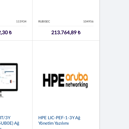
115934
RUBISEC
104956
,30 ₺
213.764,89 ₺
IT/3Y
HPE LIC-PEF-1-3Y Ağ
UB0E) Ağ
Yönetim Yazılımı
ı