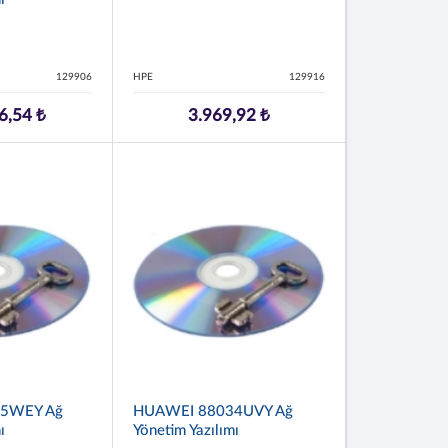
129906
HPE
129916
6,54 ₺
3.969,92 ₺
5WEY Ağ
HUAWEI 88034UVY Ağ
ı
Yönetim Yazılımı