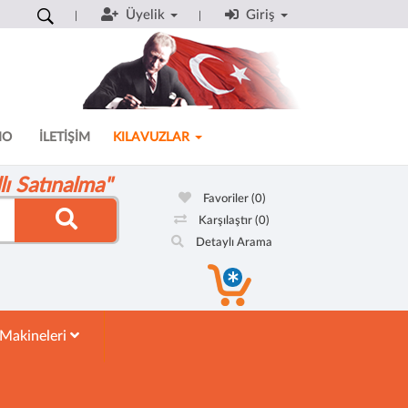
Üyelik
Giriş
MO
İLETİŞİM
KILAVUZLAR
ı Satınalma"
Favoriler
(0)
Karşılaştır
(0)
Detaylı Arama
 Makineleri