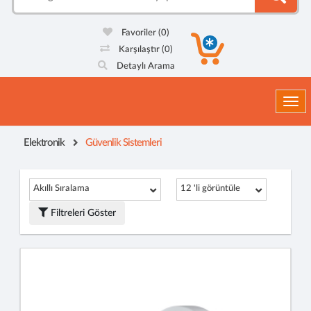
Favoriler
(0)
Karşılaştır
(0)
Detaylı Arama
Togg
Elektronik
Güvenlik Sistemleri
Akıllı Sıralama
12 'li görüntüle
Filtreleri Göster