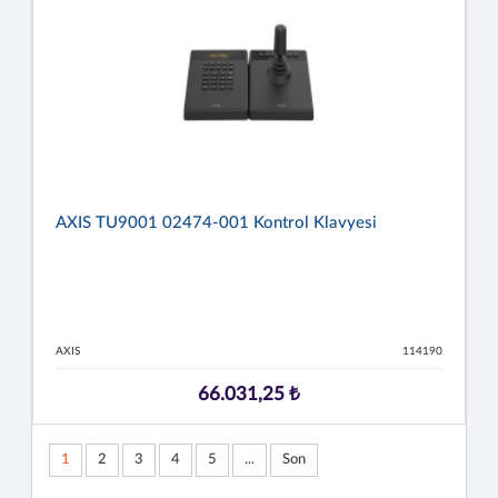
AXIS TU9001 02474-001 Kontrol Klavyesi
AXIS
114190
66.031,25 ₺
1
2
3
4
5
...
Son