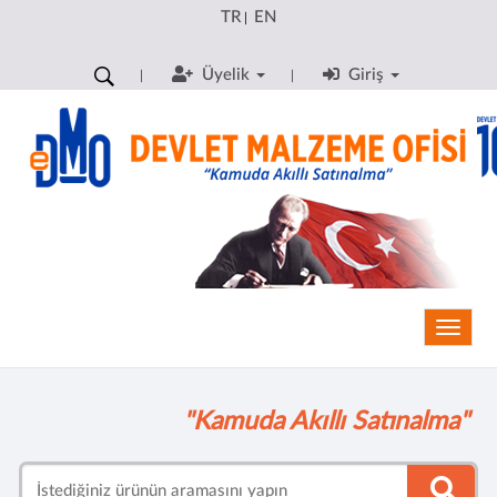
TR
EN
|
Üyelik
Giriş
Toggle
"Kamuda Akıllı Satınalma"