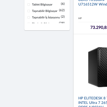
(6)
U716512W Windo
Tablet Bilgisayar
(62)
Taşınabilir Bilgisayar
(2)
Taşınabilir İş İstasyonu
HP
(28)
Tümleşik Bilgisayar
73.290,8
HP ELITEDESK 8
INTEL Ultra 7 26