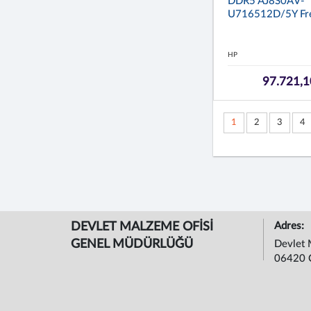
DDR5 AJ8S0AV-
U716512D/5Y Fre
HP
97.721,1
1
2
3
4
DEVLET MALZEME OFİSİ
Adres:
GENEL MÜDÜRLÜĞÜ
Devlet 
06420 