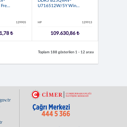
V-
DDR5 B25QVAV-
re...
U716512W/5Y Win...
129905
HP
129913
1,78 ₺
109.630,86 ₺
Toplam
188
gösterilen
1 - 12
arası
ov.tr
r
tr