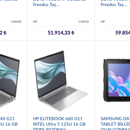
Freedos Taş...
Freedos Taş...
118440
HP
118450
HP
2 ₺
51.914,33 ₺
59.854
40 G11
HP ELITEBOOK 660 G11
SAMSUNG DAY
55U 16 GB
INTEL Ultra 5 125U 16 GB
TABLET BİLGİ
DDR5 902D8AV-
QUALCOMM Q