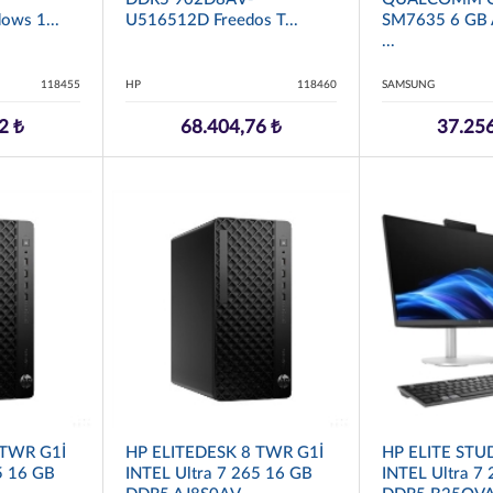
ws 1...
U516512D Freedos T...
SM7635 6 GB
...
118455
HP
118460
SAMSUNG
2 ₺
68.404,76 ₺
37.256
 TWR G1İ
HP ELITEDESK 8 TWR G1İ
HP ELITE STUD
5 16 GB
INTEL Ultra 7 265 16 GB
INTEL Ultra 7