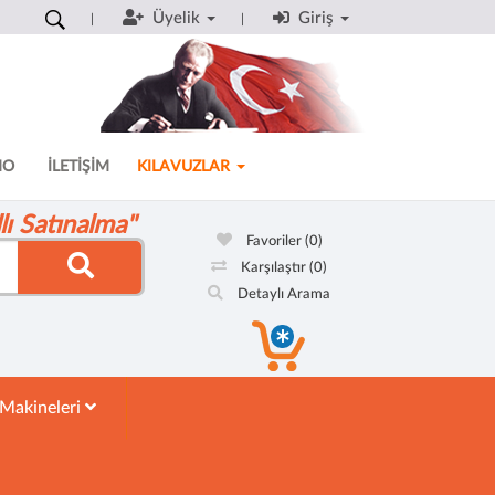
Üyelik
Giriş
MO
İLETİŞİM
KILAVUZLAR
ı Satınalma"
Favoriler
(0)
Karşılaştır
(0)
Detaylı Arama
 Makineleri