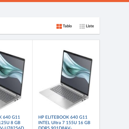
Tablo
Liste
K 640 G11
HP ELITEBOOK 640 G11
 125U 8 GB
INTEL Ultra 7 155U 16 GB
AV-U78256D
DDR5 901D8AV-