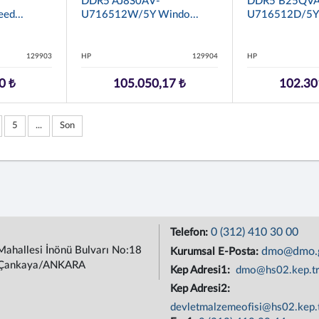
DDR5 AJ8S0AV-
DDR5 B25QVA
ed...
U716512W/5Y Windo...
U716512D/5Y F
129903
HP
129904
HP
0 ₺
105.050,17 ₺
102.30
5
...
Son
0 (312) 410 30 00
Telefon:
Mahallesi İnönü Bulvarı No:18
dmo@dmo.g
Kurumsal E-Posta:
Çankaya/ANKARA
Kep Adresi1:
dmo@hs02.kep.t
Kep Adresi2:
devletmalzemeofisi@hs02.kep.