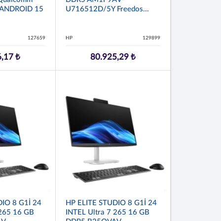
 ANDROID 15
U716512D/5Y Freedos...
127659
HP
129899
,17 ₺
80.925,29 ₺
IO 8 G1İ 24
HP ELITE STUDIO 8 G1İ 24
 265 16 GB
INTEL Ultra 7 265 16 GB