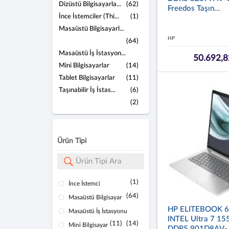
Dizüstü Bilgisayarla...
(62)
Freedos Taşın...
İnce İstemciler (Thi...
(1)
Masaüstü Bilgisayarl...
HP
(64)
Masaüstü İş İstasyon...
50.692,8
Mini Bilgisayarlar
(14)
Tablet Bilgisayarlar
(11)
Taşınabilir İş İstas...
(6)
(2)
Ürün Tipi
(1)
İnce İstemci
(64)
Masaüstü Bilgisayar
HP ELITEBOOK 6
Masaüstü İş İstasyonu
INTEL Ultra 7 1
(11)
(14)
Mini Bilgisayar
DDR5 901D8AV-