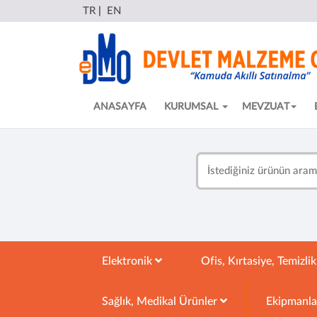
TR
|
EN
ANASAYFA
KURUMSAL
MEVZUAT
Elektronik
Ofis, Kırtasiye, Temizli
Sağlık, Medikal Ürünler
Ekipmanl