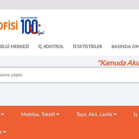
BİLGİ MERKEZİ
İÇ KONTROL
İSTATİSTİKLER
BASINDA D
"Kamuda Akıll
k
Mobilya, Tekstil
Taşıt, Akü, Lastik
İş
ar