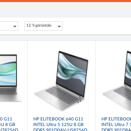
12 'li görüntüle
0 G11
HP ELITEBOOK 640 G11
HP ELITEBOO
5U 8 GB
INTEL Ultra 5 125U 8 GB
INTEL Ultra 7
U78256D
DDR5 901D0AV-U58256D
DDR5 901D8