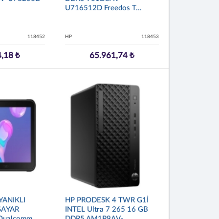
U716512D Freedos T...
118452
HP
118453
,18 ₺
65.961,74 ₺
ANIKLI
HP PRODESK 4 TWR G1İ
SAYAR
INTEL Ultra 7 265 16 GB
ualcomm
DDR5 AM1P9AV-