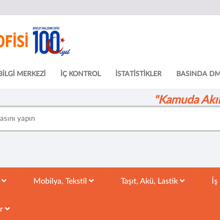
BİLGİ MERKEZİ
İÇ KONTROL
İSTATİSTİKLER
BASINDA D
"Kamuda Akıll
k
Mobilya, Tekstil
Taşıt, Akü, Lastik
İş
ar