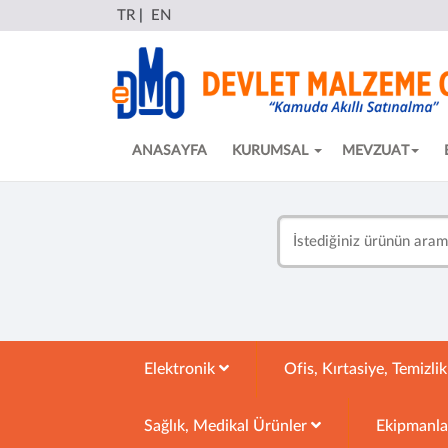
TR
|
EN
ANASAYFA
KURUMSAL
MEVZUAT
Elektronik
Ofis, Kırtasiye, Temizli
Sağlık, Medikal Ürünler
Ekipmanl