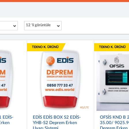
12 'li görüntüle
TEKNO K. ÜRÜNÜ
TEKNO K. ÜRÜNÜ
1 EDİS-
EDİS EDİS BOX S2 EDİS-
OFSİS KND B 2
Erken
YHB-S2 Deprem Erken
35.00/ 9025.9
Uyarı Sistemi
Deprem Erken 