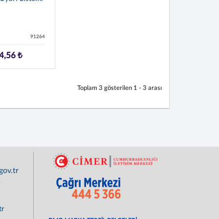
91264
4,56 ₺
Toplam
3
gösterilen
1 - 3
arası
ov.tr
r
tr