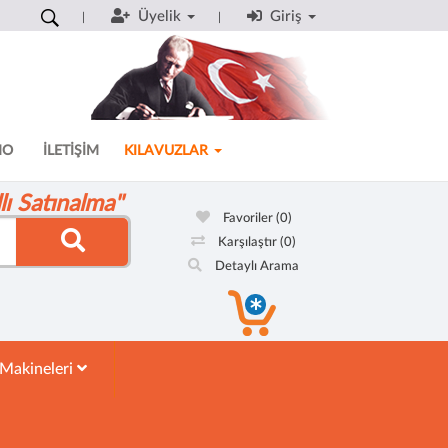
Üyelik
Giriş
MO
İLETİŞİM
KILAVUZLAR
ı Satınalma"
Favoriler
(0)
Karşılaştır
(0)
Detaylı Arama
 Makineleri