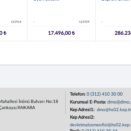
121914
-
121929
-
0 ₺
17.496,00 ₺
286.23
0 (312) 410 30 00
Telefon:
Mahallesi İnönü Bulvarı No:18
dmo@dmo.g
Kurumsal E-Posta:
Çankaya/ANKARA
Kep Adresi1:
dmo@hs02.kep.t
Kep Adresi2:
devletmalzemeofisi@hs02.kep.