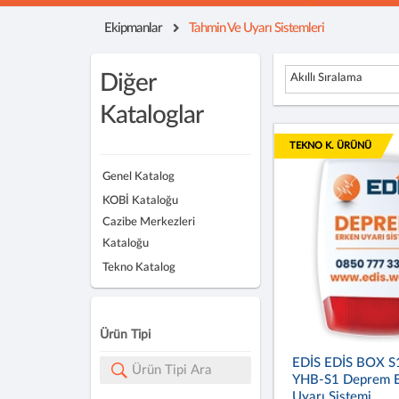
Ekipmanlar
Tahmin Ve Uyarı Sistemleri
Diğer
Akıllı Sıralama
Kataloglar
TEKNO K. ÜRÜNÜ
Genel Katalog
KOBİ Kataloğu
Cazibe Merkezleri
Kataloğu
Tekno Katalog
Ürün Tipi
EDİS EDİS BOX S
YHB-S1 Deprem 
Uyarı Sistemi