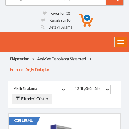
Favoriler
(0)
Karşılaştır
(0)
Detaylı Arama
Togg
Ekipmanlar
Arşiv Ve Depolama Sistemleri
Kompakt Arşiv Dolapları
Akıllı Sıralama
12 'li görüntüle
Filtreleri Göster
KOBİ ÜRÜNÜ