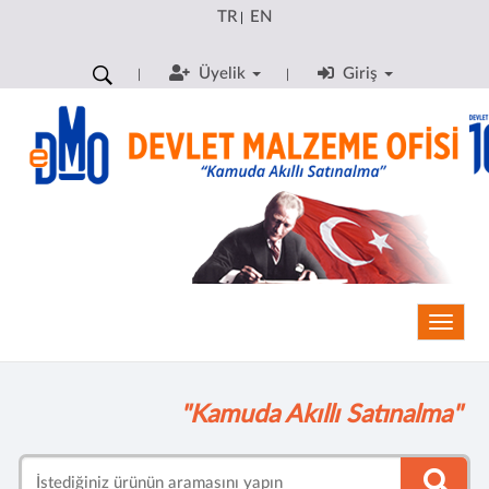
TR
EN
|
Üyelik
Giriş
Toggle
"Kamuda Akıllı Satınalma"