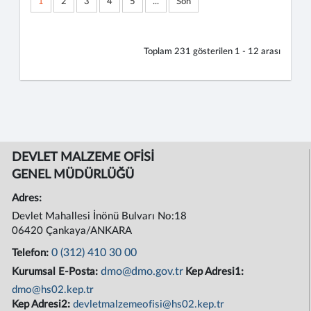
1
2
3
4
5
...
Son
Toplam
231
gösterilen
1 - 12
arası
DEVLET MALZEME OFİSİ
GENEL MÜDÜRLÜĞÜ
Adres:
Devlet Mahallesi İnönü Bulvarı No:18
06420 Çankaya/ANKARA
0 (312) 410 30 00
Telefon:
dmo@dmo.gov.tr
Kurumsal E-Posta:
Kep Adresi1:
dmo@hs02.kep.tr
Kep Adresi2:
devletmalzemeofisi@hs02.kep.tr