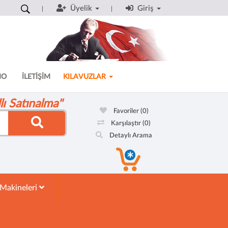
Üyelik
Giriş
MO
İLETİŞİM
KILAVUZLAR
ı Satınalma"
Favoriler
(0)
Karşılaştır
(0)
Detaylı Arama
 Makineleri