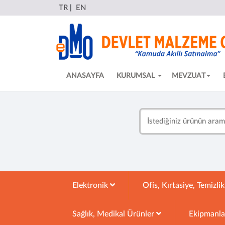
TR
|
EN
ANASAYFA
KURUMSAL
MEVZUAT
Elektronik
Ofis, Kırtasiye, Temizli
Sağlık, Medikal Ürünler
Ekipmanl