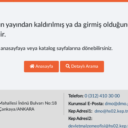
n yayından kaldırılmış ya da girmiş olduğun
ir.
, anasayfaya veya katalog sayfalarına dönebilirsiniz.
Anasayfa
Detaylı Arama
0 (312) 410 30 00
Telefon:
Mahallesi İnönü Bulvarı No:18
dmo@dmo.g
Kurumsal E-Posta:
Çankaya/ANKARA
Kep Adresi1:
dmo@hs02.kep.t
Kep Adresi2:
devletmalzemeofisi@hs02.kep.