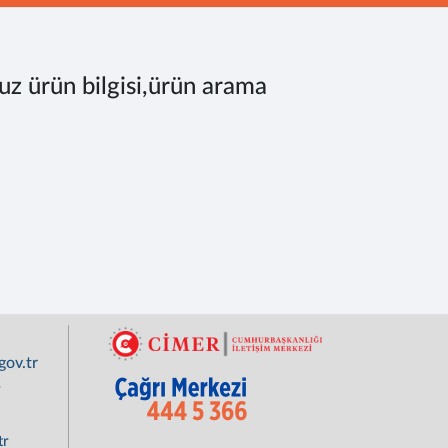
uz ürün bilgisi,ürün arama
ov.tr
r
tr