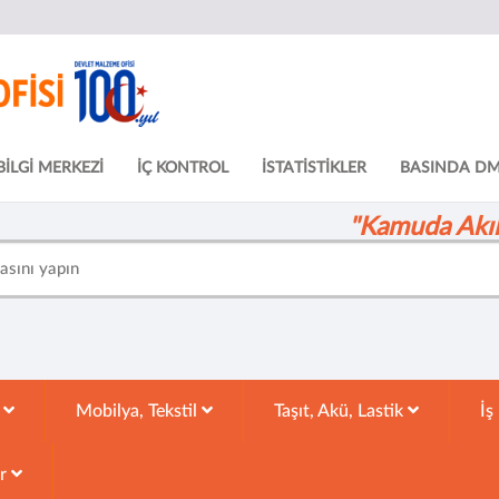
BİLGİ MERKEZİ
İÇ KONTROL
İSTATİSTİKLER
BASINDA D
"Kamuda Akıll
k
Mobilya, Tekstil
Taşıt, Akü, Lastik
İş
ar