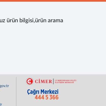
uz ürün bilgisi,ürün arama
ov.tr
r
tr