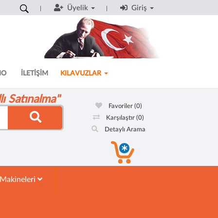
Üyelik
Giriş
MO
İLETİŞİM
KILAVUZLAR
ı Satınalma"
Favoriler
(0)
Karşılaştır
(0)
Detaylı Arama
 Makineleri