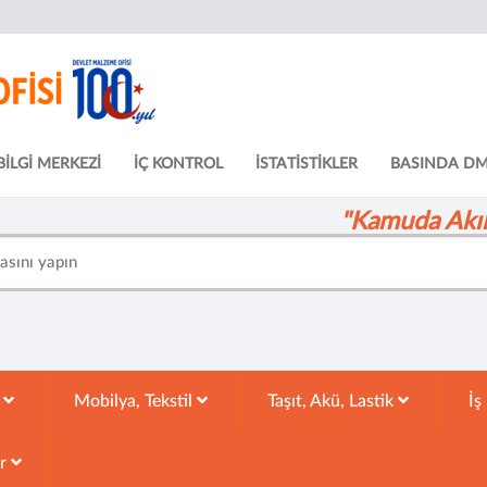
BİLGİ MERKEZİ
İÇ KONTROL
İSTATİSTİKLER
BASINDA D
"Kamuda Akıll
k
Mobilya, Tekstil
Taşıt, Akü, Lastik
İş
ar