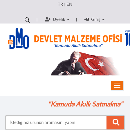
TR
EN
|
Üyelik
Giriş
Toggle
"Kamuda Akıllı Satınalma"