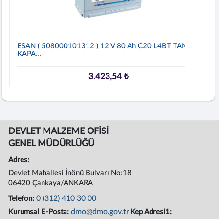
ESAN ( 508000101312 ) 12 V 80 Ah C20 L4BT TAM
KAPA...
3.423,54 ₺
DEVLET MALZEME OFİSİ
GENEL MÜDÜRLÜĞÜ
Adres:
Devlet Mahallesi İnönü Bulvarı No:18
06420 Çankaya/ANKARA
0 (312) 410 30 00
Telefon:
dmo@dmo.gov.tr
Kurumsal E-Posta:
Kep Adresi1: