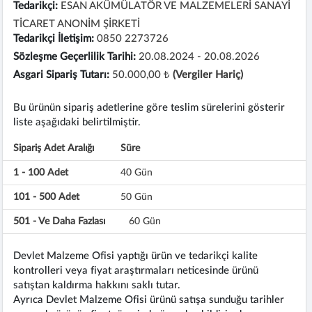
Tedarikçi:
ESAN AKÜMÜLATÖR VE MALZEMELERİ SANAYİ
TİCARET ANONİM ŞİRKETİ
Tedarikçi İletişim:
0850 2273726
Sözleşme Geçerlilik Tarihi:
20.08.2024 - 20.08.2026
Asgari Sipariş Tutarı:
50.000,00 ₺
(Vergiler Hariç)
Bu ürünün sipariş adetlerine göre teslim sürelerini gösterir
liste aşağıdaki belirtilmiştir.
Sipariş Adet Aralığı
Süre
1 - 100 Adet
40 Gün
101 - 500 Adet
50 Gün
501 - Ve Daha Fazlası
60 Gün
Devlet Malzeme Ofisi yaptığı ürün ve tedarikçi kalite
kontrolleri veya fiyat araştırmaları neticesinde ürünü
satıştan kaldırma hakkını saklı tutar.
Ayrıca Devlet Malzeme Ofisi ürünü satışa sunduğu tarihler