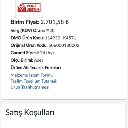
Birim Fiyat:
2.701,58 ₺
Vergi(KDV) Oranı:
%20
DMO Ürün Kodu:
114930 -K4571
Orijinal Ürün Kodu:
506000100002
Garanti Süresi:
24 (Ay)
Ölçü Birimi:
Adet
Ürüne Ait Tedarik Formları
Malzeme İstem Formu
Teslim Tesellüm Tutanağı
Ürün Taahhütnamesi
Satış Koşulları