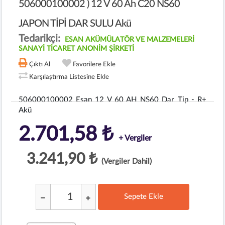
506000100002 ) 12 V 60 Ah C20 NS60
JAPON TİPİ DAR SULU Akü
Tedarikçi:
ESAN AKÜMÜLATÖR VE MALZEMELERİ
SANAYİ TİCARET ANONİM ŞİRKETİ
Çıktı Al
Favorilere Ekle
Karşılaştırma Listesine Ekle
506000100002 Esan 12 V 60 AH NS60 Dar Tip - R+
Akü
2.701,58 ₺
+ Vergiler
3.241,90 ₺
(Vergiler Dahil)
Sepete Ekle
;