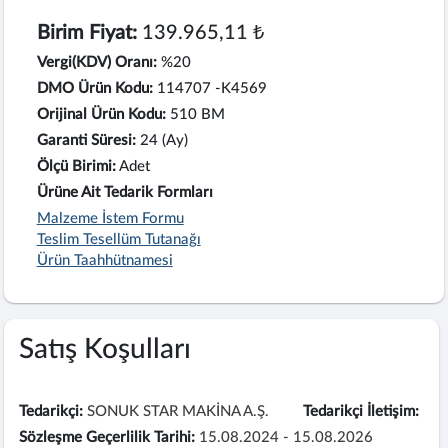
Birim Fiyat:
139.965,11 ₺
Vergi(KDV) Oranı:
%20
DMO Ürün Kodu:
114707 -K4569
Orijinal Ürün Kodu:
510 BM
Garanti Süresi:
24 (Ay)
Ölçü Birimi:
Adet
Ürüne Ait Tedarik Formları
Malzeme İstem Formu
Teslim Tesellüm Tutanağı
Ürün Taahhütnamesi
Satış Koşulları
Tedarikçi:
SONUK STAR MAKİNA A.Ş.
Tedarikçi İletişim:
Sözleşme Geçerlilik Tarihi:
15.08.2024 - 15.08.2026