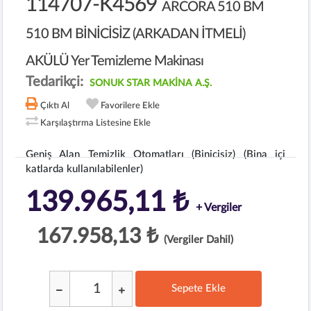
114707-K4569
ARCORA 510 BM
510 BM BİNİCİSİZ (ARKADAN İTMELİ)
AKÜLÜ Yer Temizleme Makinası
Tedarikçi:
SONUK STAR MAKİNA A.Ş.
Çıktı Al
Favorilere Ekle
Karşılaştırma Listesine Ekle
Geniş Alan Temizlik Otomatları (Binicisiz) (Bina içi
katlarda kullanılabilenler)
139.965,11 ₺
+ Vergiler
167.958,13 ₺
(Vergiler Dahil)
Sepete Ekle
;