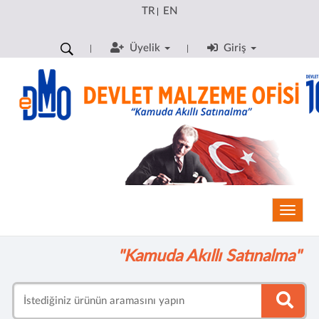
TR
EN
|
Üyelik
Giriş
Toggle
"Kamuda Akıllı Satınalma"