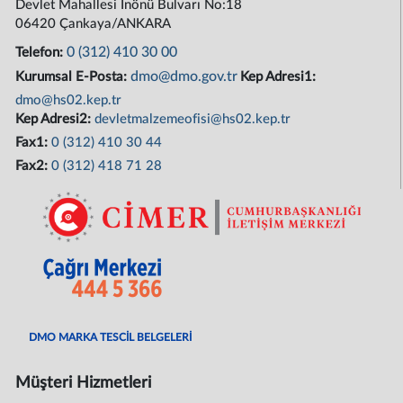
Devlet Mahallesi İnönü Bulvarı No:18
06420 Çankaya/ANKARA
0 (312) 410 30 00
Telefon:
dmo@dmo.gov.tr
Kurumsal E-Posta:
Kep Adresi1:
dmo@hs02.kep.tr
Kep Adresi2:
devletmalzemeofisi@hs02.kep.tr
Fax1:
0 (312) 410 30 44
Fax2:
0 (312) 418 71 28
DMO MARKA TESCİL BELGELERİ
Müşteri Hizmetleri