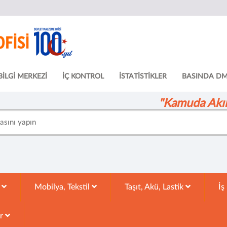
BİLGİ MERKEZİ
İÇ KONTROL
İSTATİSTİKLER
BASINDA D
"Kamuda Akıll
k
Mobilya, Tekstil
Taşıt, Akü, Lastik
İş
ar