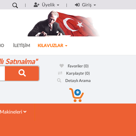
Üyelik
Giriş
MO
İLETİŞİM
KILAVUZLAR
ı Satınalma"
Favoriler
(0)
Karşılaştır
(0)
Detaylı Arama
 Makineleri