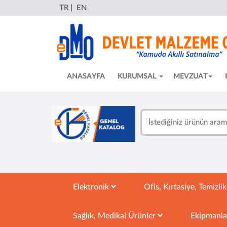
TR
|
EN
ANASAYFA
KURUMSAL
MEVZUAT
Elektronik
Ofis, Kırtasiye, Temizli
Sağlık, Medikal Ürünler
Ekipmanl