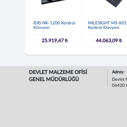
IDIS NK-1200 Kontrol
MILESIGHT MS-K01
Klavyesi
Kontrol Klavyesi
25.919,47 ₺
44.063,09 ₺
DEVLET MALZEME OFİSİ
Adres:
GENEL MÜDÜRLÜĞÜ
Devlet 
06420 