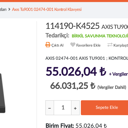
ları
Axıs Tu9001 02474-001 Kontrol Klavyesi
114190-K4525
AXIS TU900
Tedarikçi:
BİRKİL SAVUNMA TEKNOLOJİ
Çıktı Al
Favorilere Ekle
Karşılaş
AXIS 02474-001 AXIS TU9001 ; KONTRO
55.026,04 ₺
+ Vergiler
66.031,25 ₺
(Vergiler Dahil)
Sepete Ekle
;
Birim Fiyat:
55.026,04 ₺