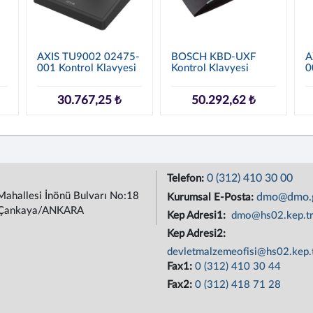
AXIS TU9002 02475-
BOSCH KBD-UXF
A
001 Kontrol Klavyesi
Kontrol Klavyesi
0
30.767,25 ₺
50.292,62 ₺
0 (312) 410 30 00
Telefon:
Mahallesi İnönü Bulvarı No:18
dmo@dmo.g
Kurumsal E-Posta:
Çankaya/ANKARA
Kep Adresi1:
dmo@hs02.kep.t
Kep Adresi2:
devletmalzemeofisi@hs02.kep.
Fax1:
0 (312) 410 30 44
Fax2:
0 (312) 418 71 28