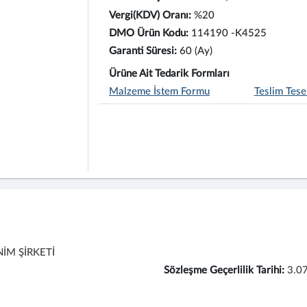
Vergi(KDV) Oranı:
%20
DMO Ürün Kodu:
114190 -K4525
Garanti Süresi:
60 (Ay)
Ürüne Ait Tedarik Formları
Malzeme İstem Formu
Teslim Tese
İM ŞİRKETİ
Sözleşme Geçerlilik Tarihi:
3.0