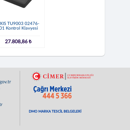
XIS TU9003 02476-
01 Kontrol Klavyesi
27.808,86 ₺
ov.tr
r
tr
DMO MARKA TESCİL BELGELERİ