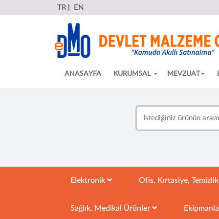
TR
|
EN
ANASAYFA
KURUMSAL
MEVZUAT
Elektronik
Ofis, Kırtasiye, Temizli
Sağlık, Medikal Ürünler
Ekipmanl