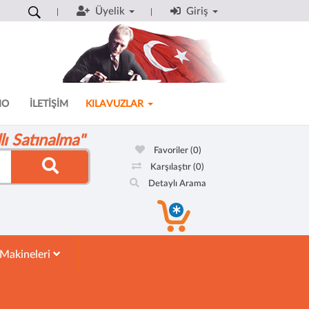
Üyelik
Giriş
MO
İLETİŞİM
KILAVUZLAR
ı Satınalma"
Favoriler
(0)
Karşılaştır
(0)
Detaylı Arama
 Makineleri