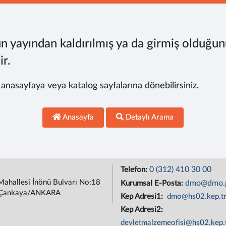
n yayından kaldırılmış ya da girmiş olduğun
ir.
, anasayfaya veya katalog sayfalarına dönebilirsiniz.
Anasayfa
Detaylı Arama
0 (312) 410 30 00
Telefon:
Mahallesi İnönü Bulvarı No:18
dmo@dmo.g
Kurumsal E-Posta:
Çankaya/ANKARA
Kep Adresi1:
dmo@hs02.kep.t
Kep Adresi2:
devletmalzemeofisi@hs02.kep.