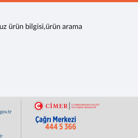
uz ürün bilgisi,ürün arama
ov.tr
r
tr