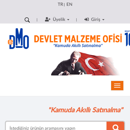
TR
EN
|
Üyelik
Giriş
Toggle
"Kamuda Akıllı Satınalma"