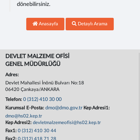
dönebilirsiniz.
Anasayfa
Detaylı Arama
DEVLET MALZEME OFİSİ
GENEL MÜDÜRLÜĞÜ
Adres:
Devlet Mahallesi İnönü Bulvarı No:18
06420 Çankaya/ANKARA
0 (312) 410 30 00
Telefon:
dmo@dmo.gov.tr
Kurumsal E-Posta:
Kep Adresi1:
dmo@hs02.kep.tr
Kep Adresi2:
devletmalzemeofisi@hs02.kep.tr
Fax1:
0 (312) 410 30 44
Fax2:
0 (312) 418 71 28