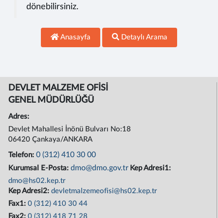
dönebilirsiniz.
Anasayfa
Detaylı Arama
DEVLET MALZEME OFİSİ
GENEL MÜDÜRLÜĞÜ
Adres:
Devlet Mahallesi İnönü Bulvarı No:18
06420 Çankaya/ANKARA
0 (312) 410 30 00
Telefon:
dmo@dmo.gov.tr
Kurumsal E-Posta:
Kep Adresi1:
dmo@hs02.kep.tr
Kep Adresi2:
devletmalzemeofisi@hs02.kep.tr
Fax1:
0 (312) 410 30 44
Fax2:
0 (312) 418 71 28