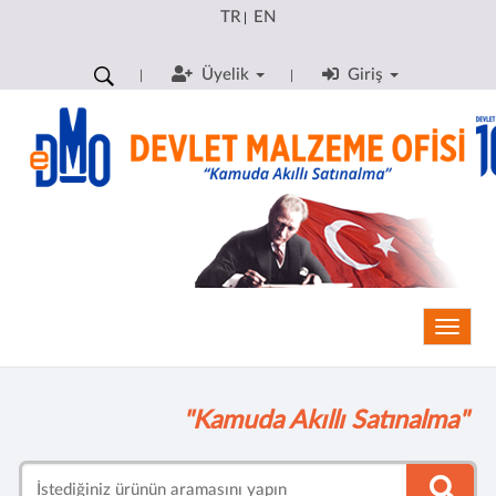
TR
EN
|
Üyelik
Giriş
Toggle
"Kamuda Akıllı Satınalma"