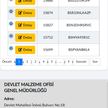
Detay
15886
BSU337041PP
Detay
15874
BSR33NLAAZP
Detay
15827
BSN3DHRSRVC
Detay
15712
BSMYA95R1C
Detay
15699
BSPYANBKL4
Önceki
1
2
3
4
5
…
9
Sonraki
Son
266 kayıttan 1 - 30 arasındaki kayıtlar gösteriliyor
DEVLET MALZEME OFİSİ
GENEL MÜDÜRLÜĞÜ
Adres:
Devlet Mahallesi İnönü Bulvarı No:18