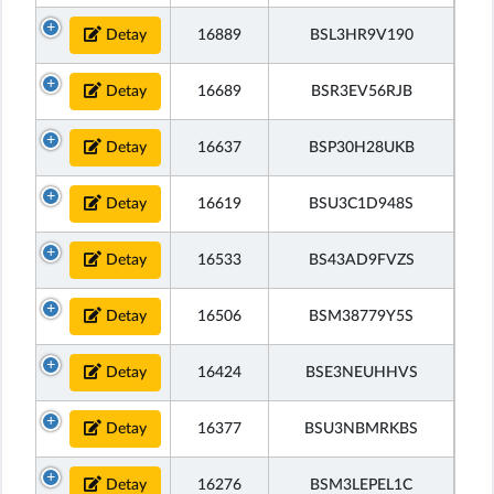
Detay
16889
BSL3HR9V190
Detay
16689
BSR3EV56RJB
Detay
16637
BSP30H28UKB
Detay
16619
BSU3C1D948S
Detay
16533
BS43AD9FVZS
Detay
16506
BSM38779Y5S
Detay
16424
BSE3NEUHHVS
Detay
16377
BSU3NBMRKBS
Detay
16276
BSM3LEPEL1C