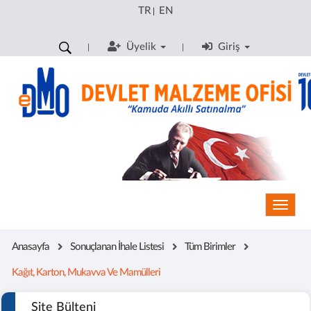
TR
EN
|
Üyelik
Giriş
Toggle
Anasayfa
Sonuçlanan İhale Listesi
Tüm Birimler
Kağıt, Karton, Mukavva Ve Mamülleri
Site Bülteni