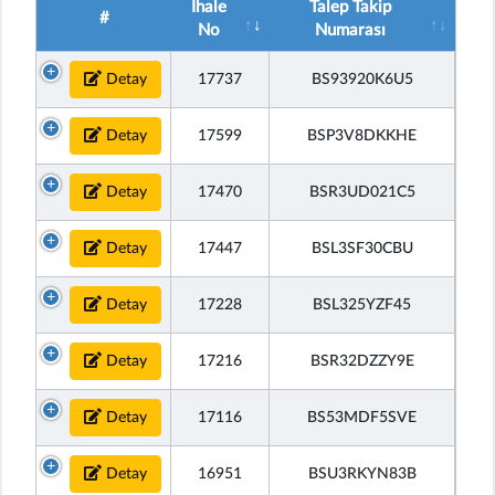
İhale
Talep Takip
#
No
Numarası
Detay
17737
BS93920K6U5
Detay
17599
BSP3V8DKKHE
Detay
17470
BSR3UD021C5
Detay
17447
BSL3SF30CBU
Detay
17228
BSL325YZF45
Detay
17216
BSR32DZZY9E
Detay
17116
BS53MDF5SVE
Detay
16951
BSU3RKYN83B