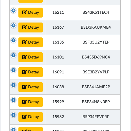
Detay
16211
BS43KS1TEC4
Detay
16167
BSD3KAUKME4
Detay
16135
BSF35U2YTEP
Detay
16101
BS435D69NC4
Detay
16091
BSE3B2YVPLP
Detay
16038
BSF341AMF2P
Detay
15999
BSF34N8N0EP
Detay
15982
BSP34FPVPRP