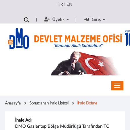
TR
EN
|
Üyelik
Giriş
Toggle
Anasayfa
Sonuçlanan İhale Listesi
İhale Detayı
İhale Adı
DMO Gaziantep Bölge Müdürlüğü Tarafından TC