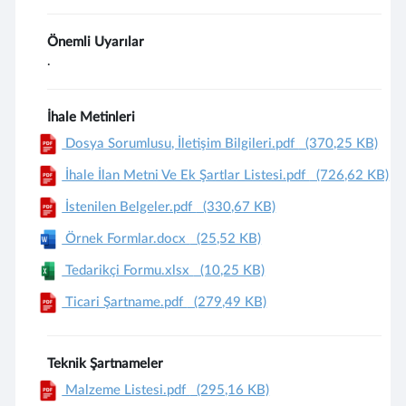
Önemli Uyarılar
.
İhale Metinleri
Dosya Sorumlusu, İletişim Bilgileri.pdf
(370,25 KB)
İhale İlan Metni Ve Ek Şartlar Listesi.pdf
(726,62 KB)
İstenilen Belgeler.pdf
(330,67 KB)
Örnek Formlar.docx
(25,52 KB)
Tedarikçi Formu.xlsx
(10,25 KB)
Ticari Şartname.pdf
(279,49 KB)
Teknik Şartnameler
Malzeme Listesi.pdf
(295,16 KB)