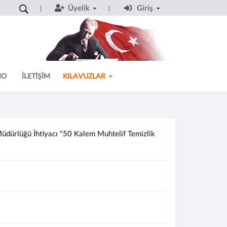
Üyelik
Giriş
MO
İLETİŞİM
KILAVUZLAR
üdürlüğü İhtiyacı "50 Kalem Muhtelif Temizlik