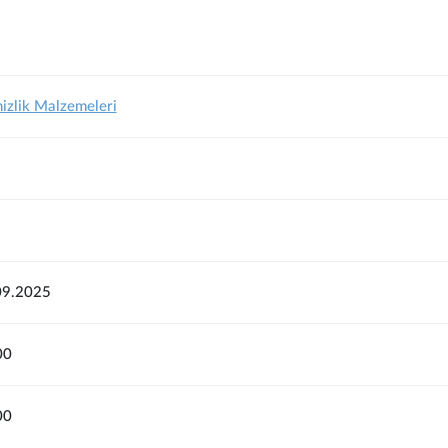
izlik Malzemeleri
09.2025
00
00