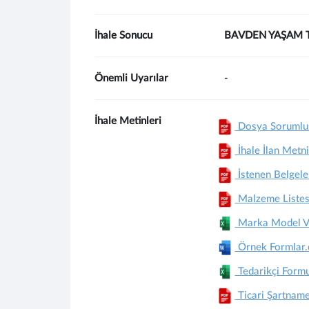
İhale Sonucu
BAVDEN YAŞAM TE
Önemli Uyarılar
-
İhale Metinleri
Dosya Sorumlus
İhale İlan Metni
İstenen Belgele
Malzeme Listes
Marka Model Ve 
Örnek Formlar
Tedarikçi Form
Ticari Şartnam