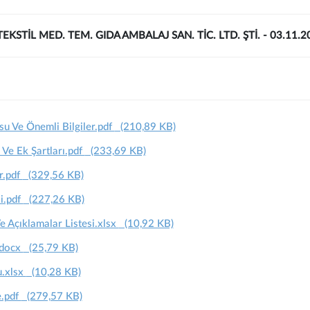
KSTİL MED. TEM. GIDA AMBALAJ SAN. TİC. LTD. ŞTİ. - 03.11.2
u Ve Önemli Bilgiler.pdf
(210,89 KB)
 Ve Ek Şartları.pdf
(233,69 KB)
r.pdf
(329,56 KB)
i.pdf
(227,26 KB)
Açıklamalar Listesi.xlsx
(10,92 KB)
.docx
(25,79 KB)
u.xlsx
(10,28 KB)
e.pdf
(279,57 KB)