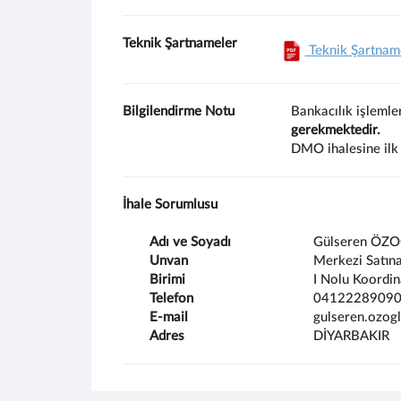
Teknik Şartnameler
Teknik Şartnam
Bilgilendirme Notu
Bankacılık işlemle
gerekmektedir.
DMO ihalesine ilk 
İhale Sorumlusu
Adı ve Soyadı
Gülseren ÖZ
Unvan
Merkezi Satın
Birimi
I Nolu Koordin
Telefon
0412228909
E-mail
gulseren.ozog
Adres
DİYARBAKIR