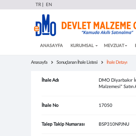
TR
|
EN
ANASAYFA
KURUMSAL
MEVZUAT
Anasayfa
Sonuçlanan İhale Listesi
İhale Detayı
İhale Adı
DMO Diyarbakır İr
Malzemesi" Satın A
İhale No
17050
Talep Takip Numarası
BSP310NPJNU