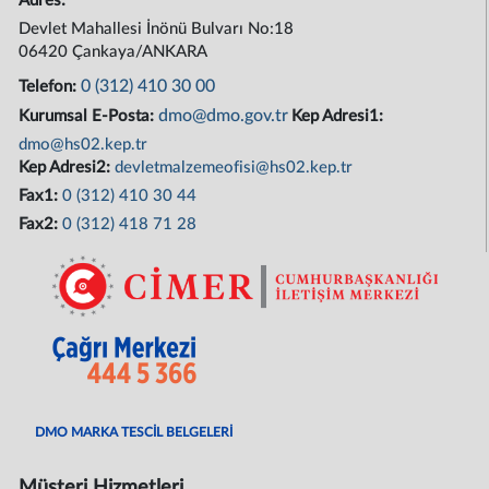
Adres:
Devlet Mahallesi İnönü Bulvarı No:18
06420 Çankaya/ANKARA
0 (312) 410 30 00
Telefon:
dmo@dmo.gov.tr
Kurumsal E-Posta:
Kep Adresi1:
dmo@hs02.kep.tr
Kep Adresi2:
devletmalzemeofisi@hs02.kep.tr
Fax1:
0 (312) 410 30 44
Fax2:
0 (312) 418 71 28
DMO MARKA TESCİL BELGELERİ
Müşteri Hizmetleri