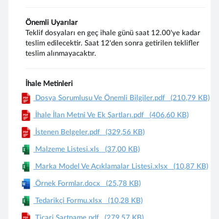
Önemli Uyarılar
Teklif dosyaları en geç ihale günü saat 12.00'ye kadar
teslim edilecektir. Saat 12'den sonra getirilen teklifler
teslim alınmayacaktır.
İhale Metinleri
Dosya Sorumlusu Ve Önemli Bilgiler.pdf
(210,79 KB)
İhale İlan Metni Ve Ek Şartları.pdf
(406,60 KB)
İstenen Belgeler.pdf
(329,56 KB)
Malzeme Listesi.xls
(37,00 KB)
Marka Model Ve Açıklamalar Listesi.xlsx
(10,87 KB)
Örnek Formlar.docx
(25,78 KB)
Tedarikçi Formu.xlsx
(10,28 KB)
Ticari Şartname.pdf
(279,57 KB)