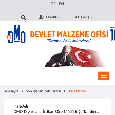
TR
EN
|
Üyelik
Giriş
Toggle
Anasayfa
Sonuçlanan İhale Listesi
İhale Detayı
İhale Adı
DMO Diyarbakır İrtibat Büro Müdürlüğü Tarafından