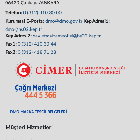
06420 Çankaya/ANKARA
0 (312) 410 30 00
Telefon:
dmo@dmo.gov.tr
Kurumsal E-Posta:
Kep Adresi1:
dmo@hs02.kep.tr
Kep Adresi2:
devletmalzemeofisi@hs02.kep.tr
Fax1:
0 (312) 410 30 44
Fax2:
0 (312) 418 71 28
DMO MARKA TESCİL BELGELERİ
Müşteri Hizmetleri