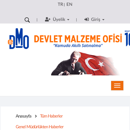
TR
EN
|
Üyelik
Giriş
Toggle
Anasayfa
Tüm Haberler
Genel Müdürlükten Haberler