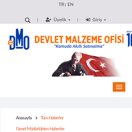
TR
EN
|
Üyelik
Giriş
Toggle
Anasayfa
Tüm Haberler
Genel Müdürlükten Haberler