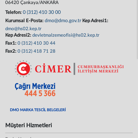
06420 Çankaya/ANKARA
0 (312) 410 30 00
Telefon:
dmo@dmo.gov.tr
Kurumsal E-Posta:
Kep Adresi1:
dmo@hs02.kep.tr
Kep Adresi2:
devletmalzemeofisi@hs02.kep.tr
Fax1:
0 (312) 410 30 44
Fax2:
0 (312) 418 71 28
DMO MARKA TESCİL BELGELERİ
Müşteri Hizmetleri