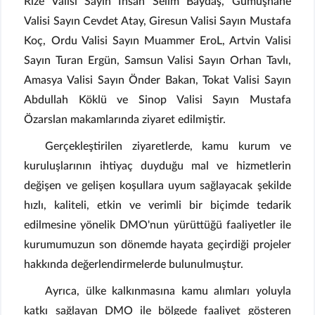
Rize Valisi Sayın İhsan Selim Baydaş, Gümüşhane
Valisi Sayın Cevdet Atay, Giresun Valisi Sayın Mustafa
Koç, Ordu Valisi Sayın Muammer EroL, Artvin Valisi
Sayın Turan Ergün, Samsun Valisi Sayın Orhan Tavlı,
Amasya Valisi Sayın Önder Bakan, Tokat Valisi Sayın
Abdullah Köklü ve Sinop Valisi Sayın Mustafa
Özarslan makamlarında ziyaret edilmiştir.
Gerçekleştirilen ziyaretlerde, kamu kurum ve
kuruluşlarının ihtiyaç duyduğu mal ve hizmetlerin
değişen ve gelişen koşullara uyum sağlayacak şekilde
hızlı, kaliteli, etkin ve verimli bir biçimde tedarik
edilmesine yönelik DMO'nun yürüttüğü faaliyetler ile
kurumumuzun son dönemde hayata geçirdiği projeler
hakkında değerlendirmelerde bulunulmuştur.
Ayrıca, ülke kalkınmasına kamu alımları yoluyla
katkı sağlayan DMO ile bölgede faaliyet gösteren