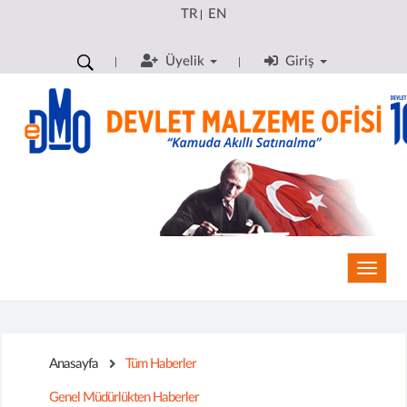
TR
EN
|
Üyelik
Giriş
Toggle
Anasayfa
Tüm Haberler
Genel Müdürlükten Haberler