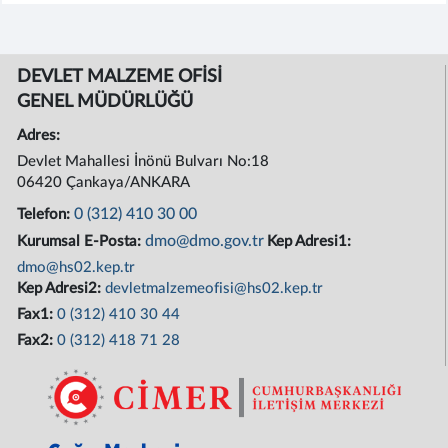
DEVLET MALZEME OFİSİ
GENEL MÜDÜRLÜĞÜ
Adres:
Devlet Mahallesi İnönü Bulvarı No:18
06420 Çankaya/ANKARA
0 (312) 410 30 00
Telefon:
dmo@dmo.gov.tr
Kurumsal E-Posta:
Kep Adresi1:
dmo@hs02.kep.tr
Kep Adresi2:
devletmalzemeofisi@hs02.kep.tr
Fax1:
0 (312) 410 30 44
Fax2:
0 (312) 418 71 28