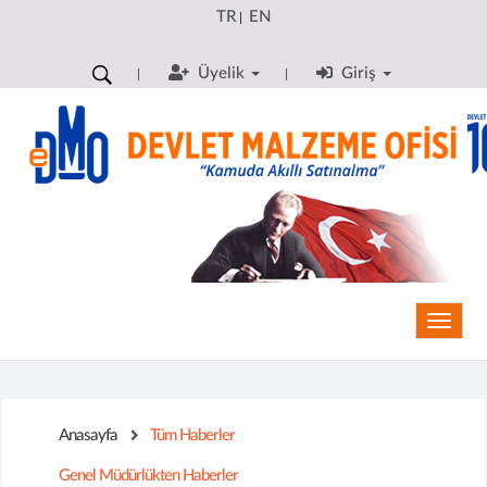
TR
EN
|
Üyelik
Giriş
Toggle
Anasayfa
Tüm Haberler
Genel Müdürlükten Haberler