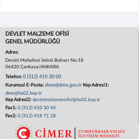
DEVLET MALZEME OFİSİ
GENEL MÜDÜRLÜĞÜ
Adres:
Devlet Mahallesi İnönü Bulvarı No:18
06420 Çankaya/ANKARA
0 (312) 410 30 00
Telefon:
dmo@dmo.gov.tr
Kurumsal E-Posta:
Kep Adresi1:
dmo@hs02.kep.tr
Kep Adresi2:
devletmalzemeofisi@hs02.kep.tr
Fax1:
0 (312) 410 30 44
Fax2:
0 (312) 418 71 28