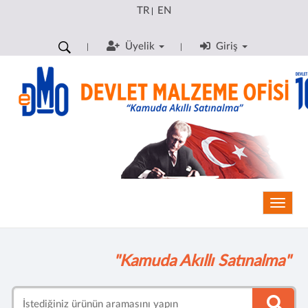
TR
EN
|
Üyelik
Giriş
Toggle
"Kamuda Akıllı Satınalma"