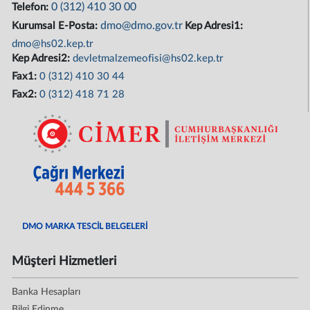
0 (312) 410 30 00
Telefon:
dmo@dmo.gov.tr
Kurumsal E-Posta:
Kep Adresi1:
dmo@hs02.kep.tr
Kep Adresi2:
devletmalzemeofisi@hs02.kep.tr
Fax1:
0 (312) 410 30 44
Fax2:
0 (312) 418 71 28
DMO MARKA TESCİL BELGELERİ
Müşteri Hizmetleri
Banka Hesapları
Bilgi Edinme