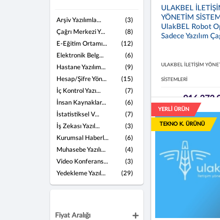
ULAKBEL İLETİŞ
YÖNETİM SİSTEM
Arşiv Yazılımla...
(3)
UlakBEL Robot O
Çağrı Merkezi Y...
(8)
Sadece Yazılım Çağ
E-Eğitim Ortamı...
(12)
Elektronik Belg...
(6)
ULAKBEL İLETİŞİM YÖNE
Hastane Yazılım...
(9)
Hesap/Şifre Yön...
(15)
SİSTEMLERİ
İç Kontrol Yazı...
(7)
916.272,
İnsan Kaynaklar...
(6)
YERLİ ÜRÜN
İstatistiksel V...
(7)
TEKNO K. ÜRÜNÜ
İş Zekası Yazıl...
(3)
Kurumsal Haberl...
(6)
Muhasebe Yazılı...
(4)
Video Konferans...
(3)
Yedekleme Yazıl...
(29)
Fiyat Aralığı