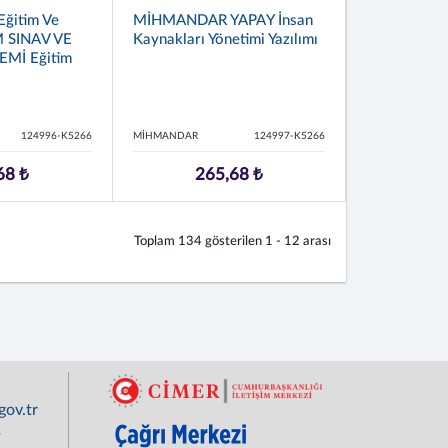
ğitim Ve
MİHMANDAR YAPAY İnsan
M SINAV VE
Kaynakları Yönetimi Yazılımı
EMİ Eğitim
124996-K5266
MİHMANDAR
124997-K5266
68 ₺
265,68 ₺
Toplam
134
gösterilen
1 - 12
arası
ov.tr
r