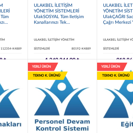
İM
ULAKBEL İLETİŞİM
ULAKBEL İLET
LERİ
YÖNETİM SİSTEMLERİ
YÖNETİM SİS
 Tüm
UlakSOSYAL Tüm Iletişim
UlakÇAĞRI Sad
zı...
Kanallarınızı Tek...
Çağrı Merkezi Y
TİM
ULAKBEL İLETİŞİM YÖNETİM
ULAKBEL İLETİŞİM 
112354-K4889
SİSTEMLERİ
80192-K4889
SİSTEMLERİ
8 ₺
1.249.344,00 ₺
918.86
YERLİ ÜRÜN
YERLİ ÜRÜN
TEKNO K. ÜRÜNÜ
TEKNO K. ÜRÜNÜ