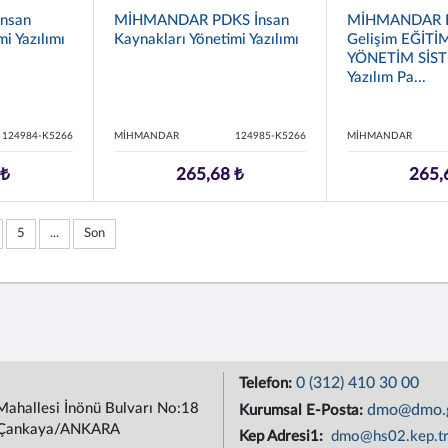
nsan
MİHMANDAR PDKS İnsan
MİHMANDAR E
i Yazılımı
Kaynakları Yönetimi Yazılımı
Gelişim EĞİTİ
YÖNETİM SİST
Yazılım Pa...
124984-K5266
MİHMANDAR
124985-K5266
MİHMANDAR
 ₺
265,68 ₺
265,
5
...
Son
0 (312) 410 30 00
Telefon:
Mahallesi İnönü Bulvarı No:18
dmo@dmo.g
Kurumsal E-Posta:
Çankaya/ANKARA
Kep Adresi1:
dmo@hs02.kep.t