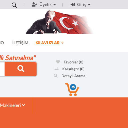
Üyelik
Giriş
MO
İLETİŞİM
KILAVUZLAR
ı Satınalma"
Favoriler
(0)
Karşılaştır
(0)
Detaylı Arama
 Makineleri