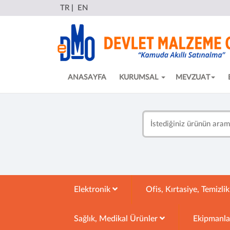
TR
|
EN
ANASAYFA
KURUMSAL
MEVZUAT
Elektronik
Ofis, Kırtasiye, Temizli
Sağlık, Medikal Ürünler
Ekipmanl