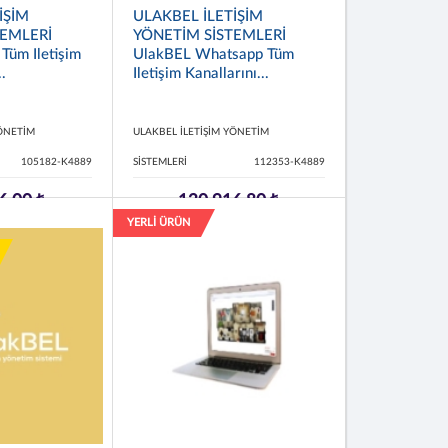
İŞİM
ULAKBEL İLETİŞİM
TEMLERİ
YÖNETİM SİSTEMLERİ
Tüm Iletişim
UlakBEL Whatsapp Tüm
..
Iletişim Kanallarını...
YÖNETİM
ULAKBEL İLETİŞİM YÖNETİM
105182-K4889
SİSTEMLERİ
112353-K4889
6,00 ₺
120.916,80 ₺
YERLİ ÜRÜN