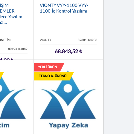
İŞİM
VIONTY VYY-1100 VYY-
TEMLERİ
1100 İç Kontrol Yazılımı
ece Yazılım
a...
YÖNETİM
VIONTY
89381-K4938
80194-K4889
68.843,52 ₺
4,00 ₺
YERLİ ÜRÜN
TEKNO K. ÜRÜNÜ