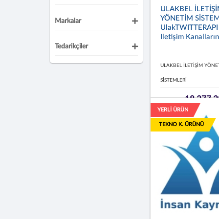
ULAKBEL İLETİŞ
YÖNETİM SİSTEM
Markalar
UlakTWITTERAPI
Iletişim Kanallarını
Tedarikçiler
ULAKBEL İLETİŞİM YÖNE
SİSTEMLERİ
18.377,2
YERLİ ÜRÜN
TEKNO K. ÜRÜNÜ