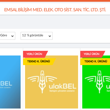
EMSAL BİLİŞİM MED. ELEK. OTO SİST. SAN. TİC. LTD. ŞTİ.
 Göre
12 'li görüntüle
YERLİ ÜRÜN
YERLİ ÜRÜN
TEKNO K. ÜRÜNÜ
TEKNO K. ÜRÜNÜ