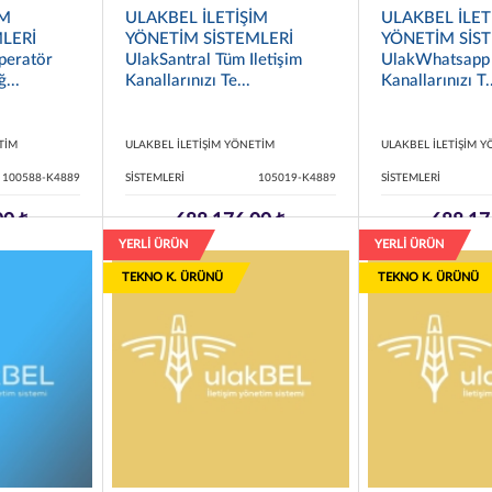
İM
ULAKBEL İLETİŞİM
ULAKBEL İLET
LERİ
YÖNETİM SİSTEMLERİ
YÖNETİM SİS
peratör
UlakSantral Tüm Iletişim
UlakWhatsapp 
...
Kanallarınızı Te...
Kanallarınızı T.
TİM
ULAKBEL İLETİŞİM YÖNETİM
ULAKBEL İLETİŞİM 
100588-K4889
SİSTEMLERİ
105019-K4889
SİSTEMLERİ
00 ₺
688.176,00 ₺
688.17
YERLİ ÜRÜN
YERLİ ÜRÜN
TEKNO K. ÜRÜNÜ
TEKNO K. ÜRÜNÜ