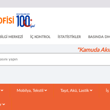
BİLGİ MERKEZİ
İÇ KONTROL
İSTATİSTİKLER
BASINDA D
"Kamuda Akıll
k
Mobilya, Tekstil
Taşıt, Akü, Lastik
İş
ar