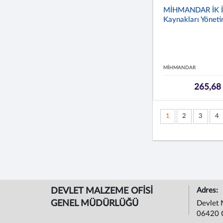
MİHMANDAR İK İ
Kaynakları Yönetim
MİHMANDAR
265,68
1
2
3
4
DEVLET MALZEME OFİSİ
Adres:
GENEL MÜDÜRLÜĞÜ
Devlet 
06420 