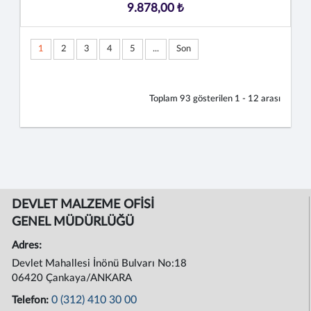
9.878,00 ₺
1
2
3
4
5
...
Son
Toplam
93
gösterilen
1 - 12
arası
DEVLET MALZEME OFİSİ
GENEL MÜDÜRLÜĞÜ
Adres:
Devlet Mahallesi İnönü Bulvarı No:18
06420 Çankaya/ANKARA
0 (312) 410 30 00
Telefon: