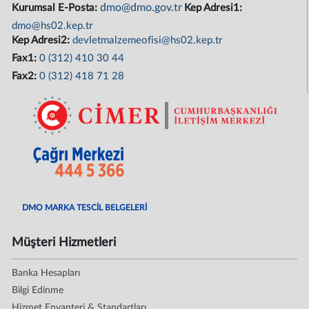
dmo@dmo.gov.tr
Kurumsal E-Posta:
Kep Adresi1:
dmo@hs02.kep.tr
Kep Adresi2:
devletmalzemeofisi@hs02.kep.tr
Fax1:
0 (312) 410 30 44
Fax2:
0 (312) 418 71 28
DMO MARKA TESCİL BELGELERİ
Müşteri Hizmetleri
Banka Hesapları
Bilgi Edinme
Hizmet Envanteri & Standartları