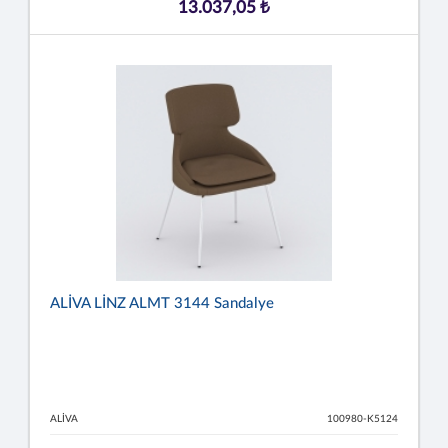
13.037,05 ₺
ALİVA LİNZ ALMT 3144 Sandalye
ALİVA
100980-K5124