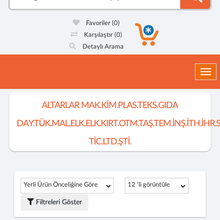
Favoriler
(0)
Karşılaştır
(0)
Detaylı Arama
Togg
ALTARLAR MAK.KİM.PLAS.TEKS.GIDA
DAY.TÜK.MAL.ELK.ELK.KIRT.OTM.TAŞ.TEM.İNŞ.İTH.İHR.
TİC.LTD.ŞTİ.
Yerli Ürün Önceliğine Göre
12 'li görüntüle
Filtreleri Göster