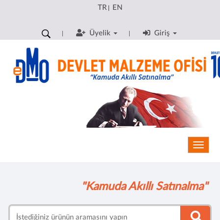
TR
EN
|
Üyelik
Giriş
Toggle
"Kamuda Akıllı Satınalma"