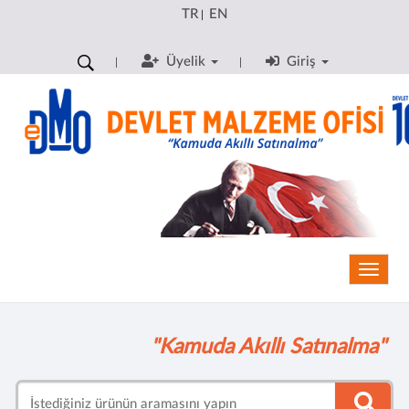
TR
EN
|
Üyelik
Giriş
Toggle
"Kamuda Akıllı Satınalma"