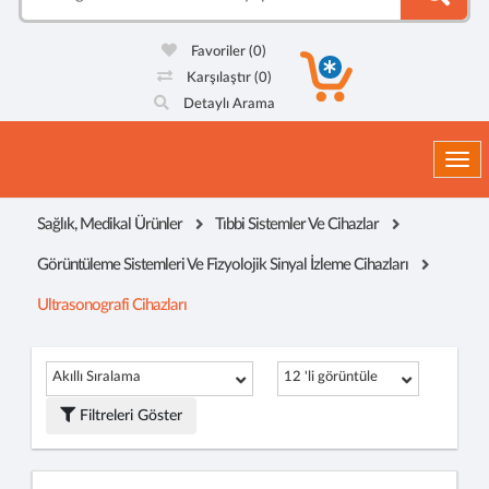
Favoriler
(0)
Karşılaştır
(0)
Detaylı Arama
Togg
Sağlık, Medikal Ürünler
Tıbbi Sistemler Ve Cihazlar
Görüntüleme Sistemleri Ve Fizyolojik Sinyal İzleme Cihazları
Ultrasonografi Cihazları
Akıllı Sıralama
12 'li görüntüle
Filtreleri Göster