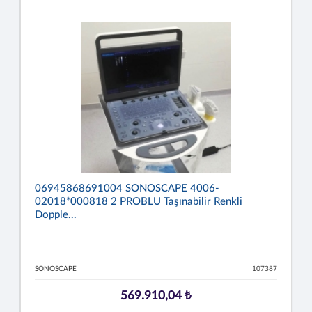
06945868691004 SONOSCAPE 4006-
02018*000818 2 PROBLU Taşınabilir Renkli
Dopple...
SONOSCAPE
107387
569.910,04 ₺