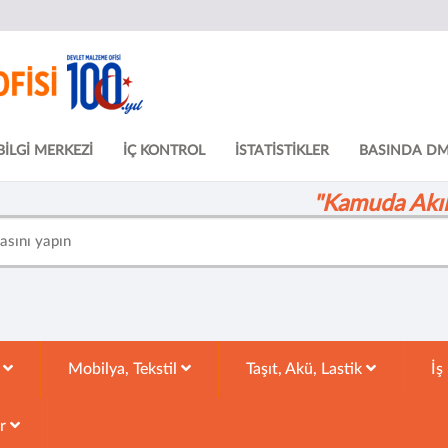
BİLGİ MERKEZİ
İÇ KONTROL
İSTATİSTİKLER
BASINDA D
"Kamuda Akıll
k
Mobilya, Tekstil
Taşıt, Akü, Lastik
İş
ar