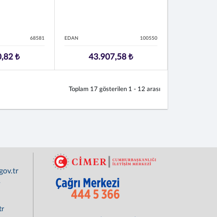
68581
EDAN
100550
,82 ₺
43.907,58 ₺
Toplam
17
gösterilen
1 - 12
arası
ov.tr
r
tr