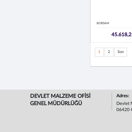
BORSAM
45.618,2
1
2
Son
DEVLET MALZEME OFİSİ
Adres:
GENEL MÜDÜRLÜĞÜ
Devlet 
06420 