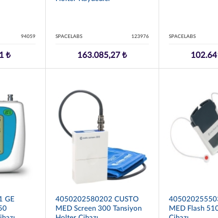
94059
SPACELABS
123976
SPACELABS
1 ₺
163.085,27 ₺
102.64
1 GE
4050202580202 CUSTO
40502025550
50
MED Screen 300 Tansiyon
MED Flash 510
ihazı
Holter Cihazı
Cihazı