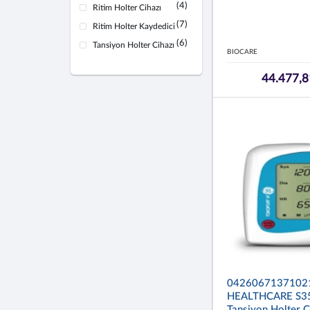
(4)
Ritim Holter Cihazı
(7)
Ritim Holter Kaydedici
(6)
Tansiyon Holter Cihazı
BIOCARE
44.477,8
0426067137102
HEALTHCARE S3
Tansiyon Holter C