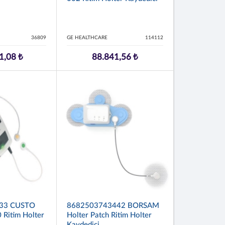
36809
GE HEALTHCARE
114112
1,08 ₺
88.841,56 ₺
33 CUSTO
8682503743442 BORSAM
 Ritim Holter
Holter Patch Ritim Holter
Kaydedici