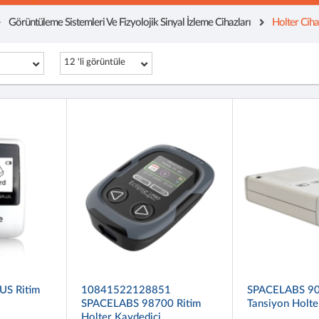
Görüntüleme Sistemleri Ve Fizyolojik Sinyal İzleme Cihazları
Holter Cihaz
12 'li görüntüle
US Ritim
10841522128851
SPACELABS 9
SPACELABS 98700 Ritim
Tansiyon Holte
Holter Kaydedici