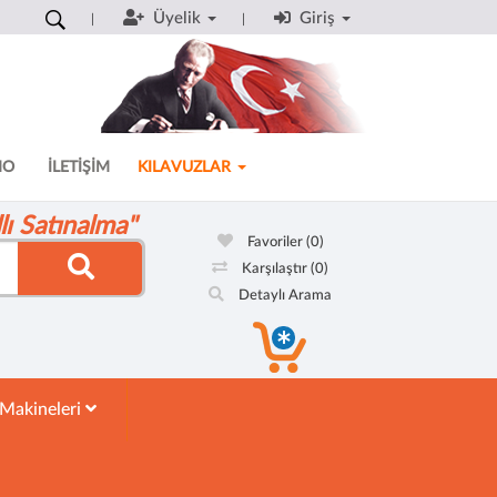
Üyelik
Giriş
MO
İLETİŞİM
KILAVUZLAR
ı Satınalma"
Favoriler
(0)
Karşılaştır
(0)
Detaylı Arama
 Makineleri