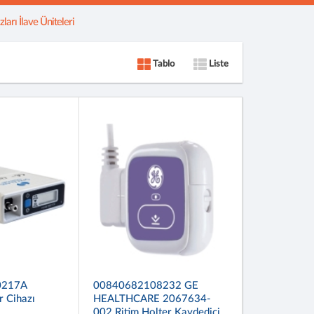
ları İlave Üniteleri
Tablo
Liste
0217A
00840682108232 GE
r Cihazı
HEALTHCARE 2067634-
002 Ritim Holter Kaydedici