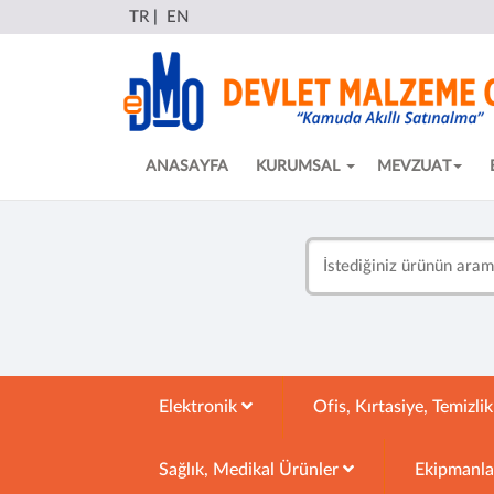
TR
|
EN
ANASAYFA
KURUMSAL
MEVZUAT
Elektronik
Ofis, Kırtasiye, Temizli
Sağlık, Medikal Ürünler
Ekipmanl