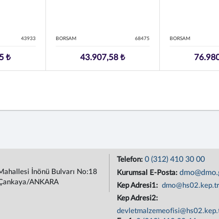
43933
BORSAM
68475
BORSAM
5 ₺
43.907,58 ₺
76.980
0 (312) 410 30 00
Telefon:
Mahallesi İnönü Bulvarı No:18
dmo@dmo.g
Kurumsal E-Posta:
Çankaya/ANKARA
Kep Adresi1:
dmo@hs02.kep.t
Kep Adresi2:
devletmalzemeofisi@hs02.kep.