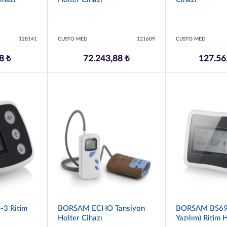
128141
CUSTO MED
121609
CUSTO MED
8 ₺
72.243,88 ₺
127.56
3 Ritim
BORSAM ECHO Tansiyon
BORSAM BS693
Holter Cihazı
Yazılım) Ritim 