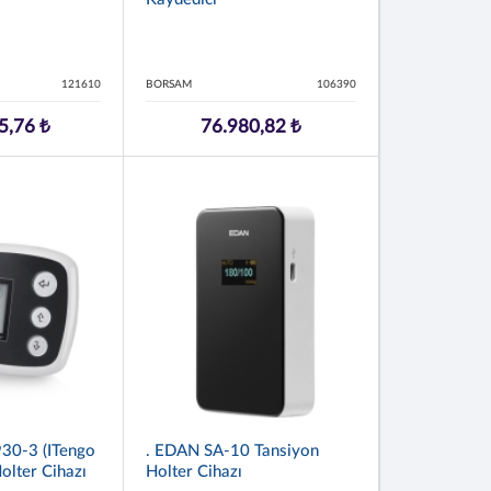
121610
BORSAM
106390
5,76 ₺
76.980,82 ₺
0-3 (iTengo
. EDAN SA-10 Tansiyon
Holter Cihazı
Holter Cihazı