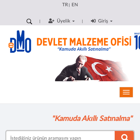
TR
EN
|
Üyelik
Giriş
Toggle
"Kamuda Akıllı Satınalma"