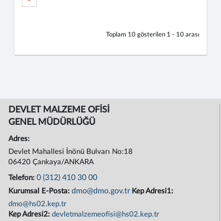
Toplam
10
gösterilen
1 - 10
arası
DEVLET MALZEME OFİSİ
GENEL MÜDÜRLÜĞÜ
Adres:
Devlet Mahallesi İnönü Bulvarı No:18
06420 Çankaya/ANKARA
0 (312) 410 30 00
Telefon:
dmo@dmo.gov.tr
Kurumsal E-Posta:
Kep Adresi1:
dmo@hs02.kep.tr
Kep Adresi2:
devletmalzemeofisi@hs02.kep.tr