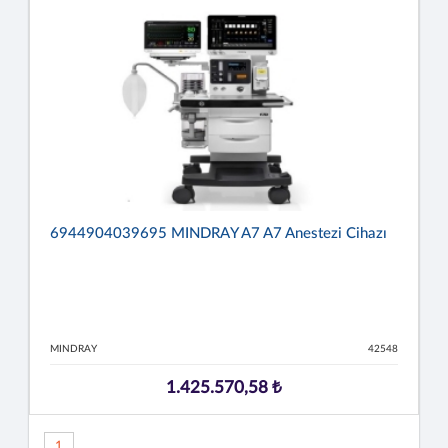
6944904039695 MINDRAY A7 A7 Anestezi Cihazı
MINDRAY
42548
1.425.570,58 ₺
1