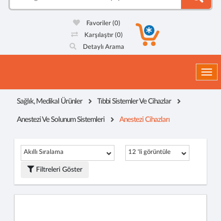
Favoriler
(0)
Karşılaştır
(0)
Detaylı Arama
Togg
Sağlık, Medikal Ürünler
Tıbbi Sistemler Ve Cihazlar
Anestezi Ve Solunum Sistemleri
Anestezi Cihazları
Akıllı Sıralama
12 'li görüntüle
Filtreleri Göster