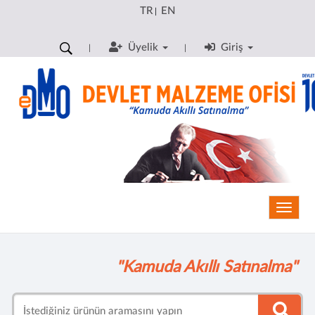
TR
EN
|
Üyelik
Giriş
Toggle
"Kamuda Akıllı Satınalma"