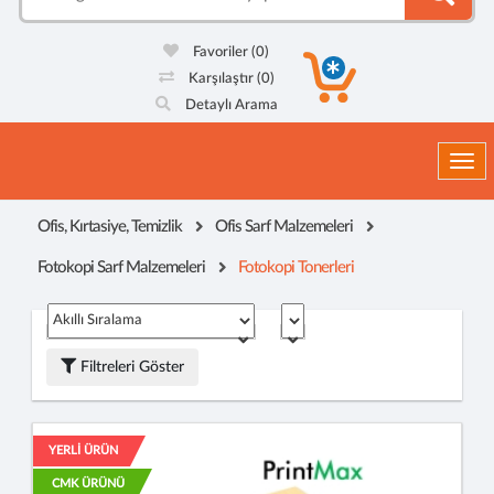
Favoriler
(0)
Karşılaştır
(0)
Detaylı Arama
Togg
Ofis, Kırtasiye, Temizlik
Ofis Sarf Malzemeleri
Fotokopi Sarf Malzemeleri
Fotokopi Tonerleri
Filtreleri Göster
YERLİ ÜRÜN
CMK ÜRÜNÜ