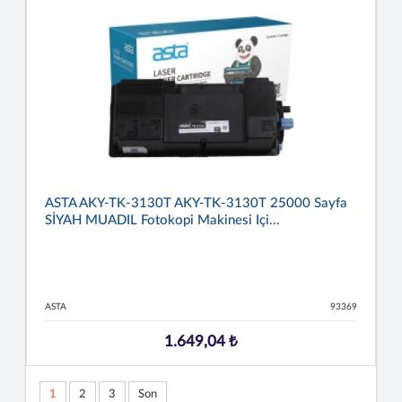
ASTA AKY-TK-3130T AKY-TK-3130T 25000 Sayfa
SİYAH MUADIL Fotokopi Makinesi Içi...
ASTA
93369
1.649,04 ₺
1
2
3
Son