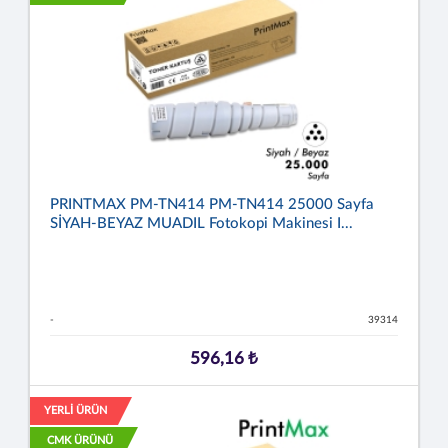
PRINTMAX PM-TN414 PM-TN414 25000 Sayfa
SİYAH-BEYAZ MUADIL Fotokopi Makinesi I...
-
39314
596,16 ₺
YERLİ ÜRÜN
CMK ÜRÜNÜ