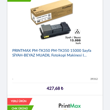
PRINTMAX PM-TK350 PM-TK350 15000 Sayfa
SİYAH-BEYAZ MUADIL Fotokopi Makinesi I...
-
39312
427,68 ₺
YERLİ ÜRÜN
CMK ÜRÜNÜ