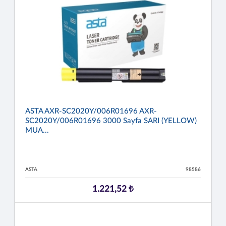
ASTA AXR-SC2020Y/006R01696 AXR-
SC2020Y/006R01696 3000 Sayfa SARI (YELLOW)
MUA...
ASTA
98586
1.221,52 ₺