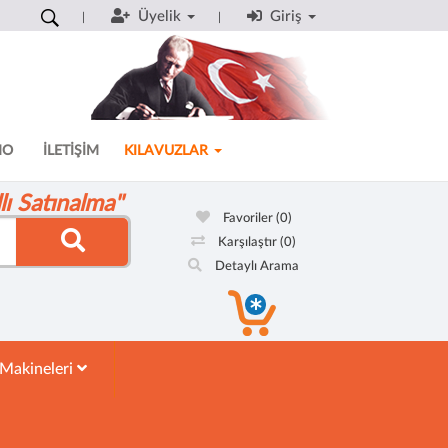
Üyelik
Giriş
MO
İLETİŞİM
KILAVUZLAR
ı Satınalma"
Favoriler
(0)
Karşılaştır
(0)
Detaylı Arama
 Makineleri