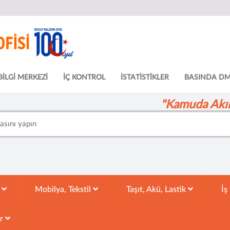
BİLGİ MERKEZİ
İÇ KONTROL
İSTATİSTİKLER
BASINDA D
"Kamuda Akıll
k
Mobilya, Tekstil
Taşıt, Akü, Lastik
İş
ar