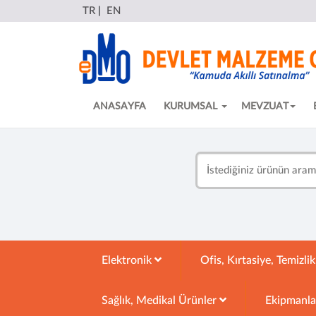
TR
|
EN
ANASAYFA
KURUMSAL
MEVZUAT
Elektronik
Ofis, Kırtasiye, Temizli
Sağlık, Medikal Ürünler
Ekipmanl