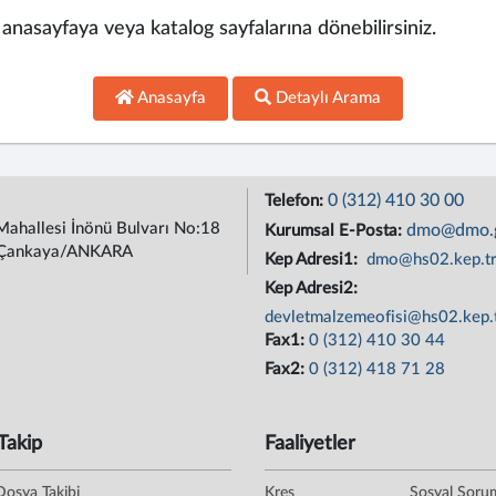
, anasayfaya veya katalog sayfalarına dönebilirsiniz.
Anasayfa
Detaylı Arama
0 (312) 410 30 00
Telefon:
Mahallesi İnönü Bulvarı No:18
dmo@dmo.g
Kurumsal E-Posta:
Çankaya/ANKARA
Kep Adresi1:
dmo@hs02.kep.t
Kep Adresi2:
devletmalzemeofisi@hs02.kep.
Fax1:
0 (312) 410 30 44
Fax2:
0 (312) 418 71 28
Takip
Faaliyetler
Dosya Takibi
Kreş
Sosyal Soru