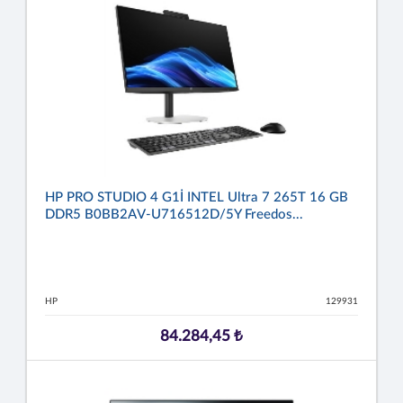
HP PRO STUDIO 4 G1İ INTEL Ultra 7 265T 16 GB
DDR5 B0BB2AV-U716512D/5Y Freedos...
HP
129931
84.284,45 ₺