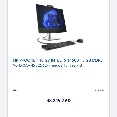
HP PROONE 440 G9 INTEL I5 14500T 8 GB DDR5
904X0AV-I58256D Freedos Tümleşik B...
HP
118470
48.249,79 ₺