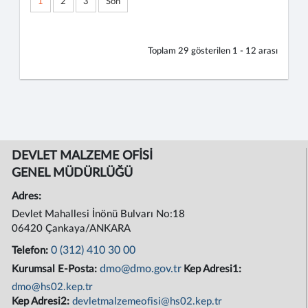
1
2
3
Son
Toplam
29
gösterilen
1 - 12
arası
DEVLET MALZEME OFİSİ
GENEL MÜDÜRLÜĞÜ
Adres:
Devlet Mahallesi İnönü Bulvarı No:18
06420 Çankaya/ANKARA
0 (312) 410 30 00
Telefon:
dmo@dmo.gov.tr
Kurumsal E-Posta:
Kep Adresi1:
dmo@hs02.kep.tr
Kep Adresi2:
devletmalzemeofisi@hs02.kep.tr