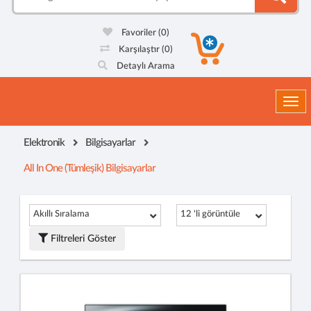
Favoriler
(0)
Karşılaştır
(0)
Detaylı Arama
Togg
Elektronik
Bilgisayarlar
All In One (Tümleşik) Bilgisayarlar
Akıllı Sıralama
12 'li görüntüle
Filtreleri Göster