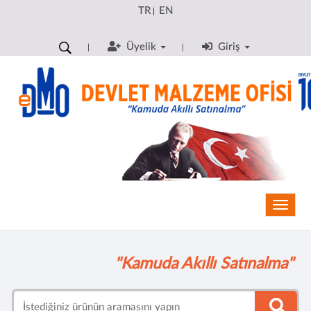
TR
EN
|
Üyelik
Giriş
Toggle
"Kamuda Akıllı Satınalma"