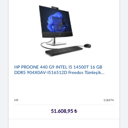
HP PROONE 440 G9 INTEL I5 14500T 16 GB
DDR5 904X0AV-I516512D Freedos Tümleşik...
HP
118474
51.608,95 ₺