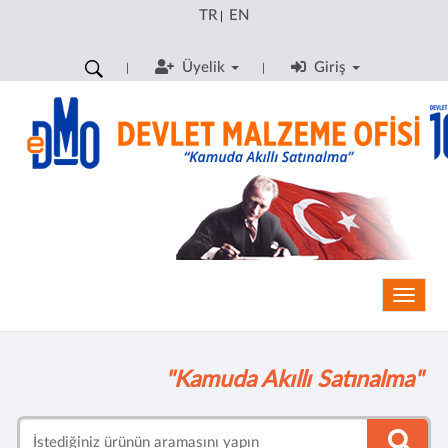
TR
EN
|
Üyelik
Giriş
Toggle
"Kamuda Akıllı Satınalma"