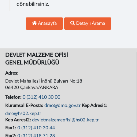
dönebilirsiniz.
Anasayfa
Detaylı Arama
DEVLET MALZEME OFİSİ
GENEL MÜDÜRLÜĞÜ
Adres:
Devlet Mahallesi İnönü Bulvarı No:18
06420 Çankaya/ANKARA
0 (312) 410 30 00
Telefon:
dmo@dmo.gov.tr
Kurumsal E-Posta:
Kep Adresi1:
dmo@hs02.kep.tr
Kep Adresi2:
devletmalzemeofisi@hs02.kep.tr
Fax1:
0 (312) 410 30 44
Fax2:
0 (312) 418 71 28