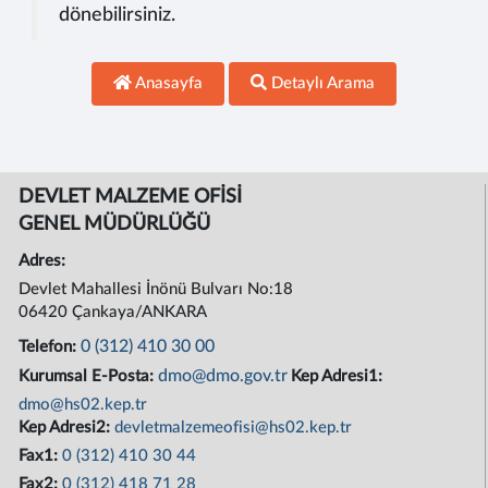
dönebilirsiniz.
Anasayfa
Detaylı Arama
DEVLET MALZEME OFİSİ
GENEL MÜDÜRLÜĞÜ
Adres:
Devlet Mahallesi İnönü Bulvarı No:18
06420 Çankaya/ANKARA
0 (312) 410 30 00
Telefon:
dmo@dmo.gov.tr
Kurumsal E-Posta:
Kep Adresi1:
dmo@hs02.kep.tr
Kep Adresi2:
devletmalzemeofisi@hs02.kep.tr
Fax1:
0 (312) 410 30 44
Fax2:
0 (312) 418 71 28