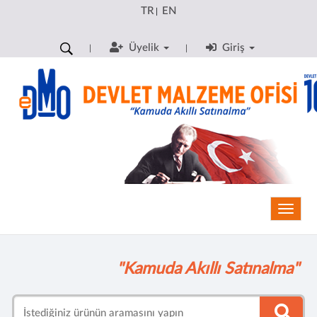
TR
EN
|
Üyelik
Giriş
Toggle
"Kamuda Akıllı Satınalma"