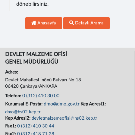
dönebilirsiniz.
Anasayfa
Detaylı Arama
DEVLET MALZEME OFİSİ
GENEL MÜDÜRLÜĞÜ
Adres:
Devlet Mahallesi İnönü Bulvarı No:18
06420 Çankaya/ANKARA
0 (312) 410 30 00
Telefon:
dmo@dmo.gov.tr
Kurumsal E-Posta:
Kep Adresi1:
dmo@hs02.kep.tr
Kep Adresi2:
devletmalzemeofisi@hs02.kep.tr
Fax1:
0 (312) 410 30 44
Fax2:
0 (312) 418 71 28