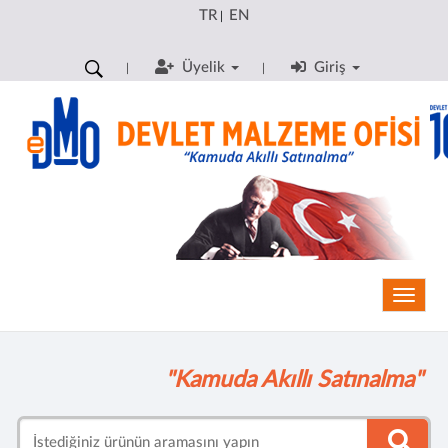
TR
EN
|
Üyelik
Giriş
Toggle
"Kamuda Akıllı Satınalma"