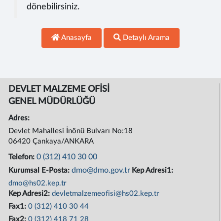
dönebilirsiniz.
Anasayfa
Detaylı Arama
DEVLET MALZEME OFİSİ
GENEL MÜDÜRLÜĞÜ
Adres:
Devlet Mahallesi İnönü Bulvarı No:18
06420 Çankaya/ANKARA
0 (312) 410 30 00
Telefon:
dmo@dmo.gov.tr
Kurumsal E-Posta:
Kep Adresi1:
dmo@hs02.kep.tr
Kep Adresi2:
devletmalzemeofisi@hs02.kep.tr
Fax1:
0 (312) 410 30 44
Fax2:
0 (312) 418 71 28