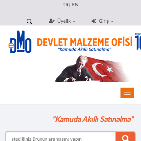
TR
EN
|
Üyelik
Giriş
Toggle
"Kamuda Akıllı Satınalma"