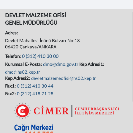
DEVLET MALZEME OFİSİ
GENEL MÜDÜRLÜĞÜ
Adres:
Devlet Mahallesi İnönü Bulvarı No:18
06420 Çankaya/ANKARA
0 (312) 410 30 00
Telefon:
dmo@dmo.gov.tr
Kurumsal E-Posta:
Kep Adresi1:
dmo@hs02.kep.tr
Kep Adresi2:
devletmalzemeofisi@hs02.kep.tr
Fax1:
0 (312) 410 30 44
Fax2:
0 (312) 418 71 28