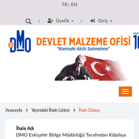
TR
EN
|
Üyelik
Giriş
Toggle
Anasayfa
Yayındaki İhale Listesi
İhale Detayı
İhale Adı
DMO Eskişehir Bölge Müdürlüğü Tarafından Kütahya