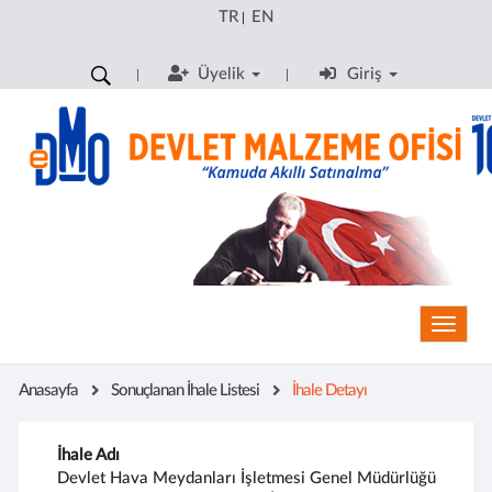
TR
EN
|
Üyelik
Giriş
Toggle
Anasayfa
Sonuçlanan İhale Listesi
İhale Detayı
İhale Adı
Devlet Hava Meydanları İşletmesi Genel Müdürlüğü