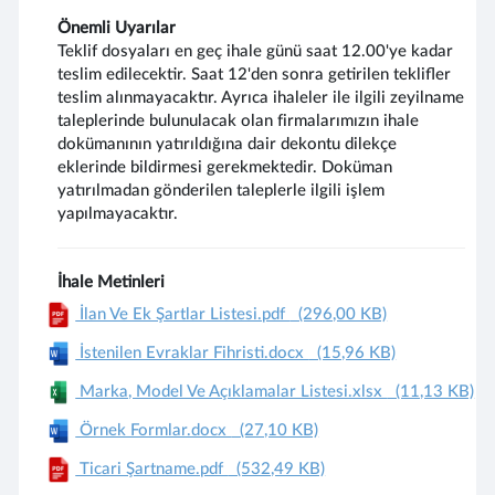
Önemli Uyarılar
Teklif dosyaları en geç ihale günü saat 12.00'ye kadar
teslim edilecektir. Saat 12'den sonra getirilen teklifler
teslim alınmayacaktır. Ayrıca ihaleler ile ilgili zeyilname
taleplerinde bulunulacak olan firmalarımızın ihale
dokümanının yatırıldığına dair dekontu dilekçe
eklerinde bildirmesi gerekmektedir. Doküman
yatırılmadan gönderilen taleplerle ilgili işlem
yapılmayacaktır.
İhale Metinleri
İlan Ve Ek Şartlar Listesi.pdf
(296,00 KB)
İstenilen Evraklar Fihristi.docx
(15,96 KB)
Marka, Model Ve Açıklamalar Listesi.xlsx
(11,13 KB)
Örnek Formlar.docx
(27,10 KB)
Ticari Şartname.pdf
(532,49 KB)