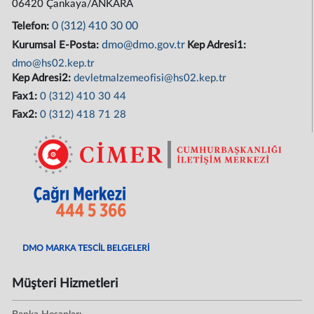
06420 Çankaya/ANKARA
0 (312) 410 30 00
Telefon:
dmo@dmo.gov.tr
Kurumsal E-Posta:
Kep Adresi1:
dmo@hs02.kep.tr
Kep Adresi2:
devletmalzemeofisi@hs02.kep.tr
Fax1:
0 (312) 410 30 44
Fax2:
0 (312) 418 71 28
DMO MARKA TESCİL BELGELERİ
Müşteri Hizmetleri