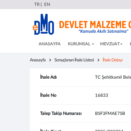
TR
|
EN
ANASAYFA
KURUMSAL
MEVZUAT
Anasayfa
Sonuçlanan İhale Listesi
İhale Detayı
İhale Adı
TC Şehitkamil Bele
İhale No
16833
Talep Takip Numarası
BSF3FMAE7SB