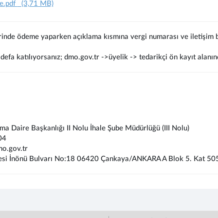
e.pdf
(3,71 MB)
rinde ödeme yaparken açıklama kısmına vergi numarası ve iletişim bi
defa katılıyorsanız; dmo.gov.tr ->üyelik -> tedarikçi ön kayıt alanın
lma Daire Başkanlığı II Nolu İhale Şube Müdürlüğü (III Nolu)
04
o.gov.tr
esi İnönü Bulvarı No:18 06420 Çankaya/ANKARA A Blok 5. Kat 50