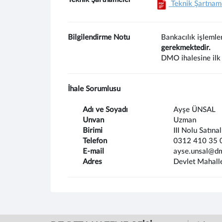
Teknik Şartnam
Bilgilendirme Notu
Bankacılık işlemle
gerekmektedir.
DMO ihalesine ilk 
İhale Sorumlusu
Adı ve Soyadı
Ayşe ÜNSAL
Unvan
Uzman
Birimi
III Nolu Satına
Telefon
0312 410 35 
E-mail
ayse.unsal@dm
Adres
Devlet Mahall