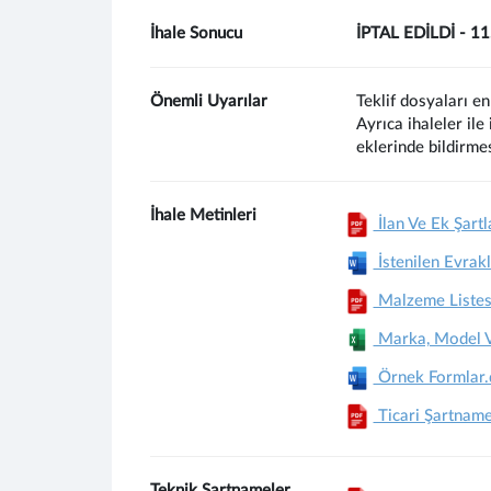
İhale Sonucu
İPTAL EDİLDİ - 1
Önemli Uyarılar
Teklif dosyaları en
Ayrıca ihaleler ile
eklerinde bildirme
İhale Metinleri
İlan Ve Ek Şartl
İstenilen Evrakl
Malzeme Listes
Marka, Model Ve
Örnek Formlar
Ticari Şartnam
Teknik Şartnameler