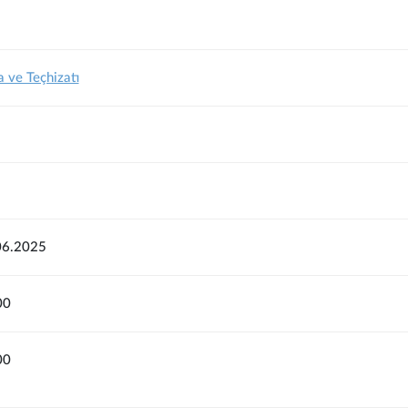
 ve Teçhizatı
06.2025
00
00