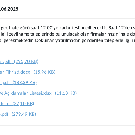
1.06.2025
 geç ihale günü saat 12.00'ye kadar teslim edilecektir. Saat 12'den s
 ilgili zeyilname taleplerinde bulunulacak olan firmalarımızın ihale 
si gerekmektedir. Doküman yatırılmadan gönderilen taleplerle ilgili 
ar.pdf
(295,70 KB)
ar Fihristi.docx
(15,96 KB)
i.pdf
(183,39 KB)
 Açıklamalar Listesi.xlsx
(11,13 KB)
.docx
(27,10 KB)
e.pdf
(279,49 KB)